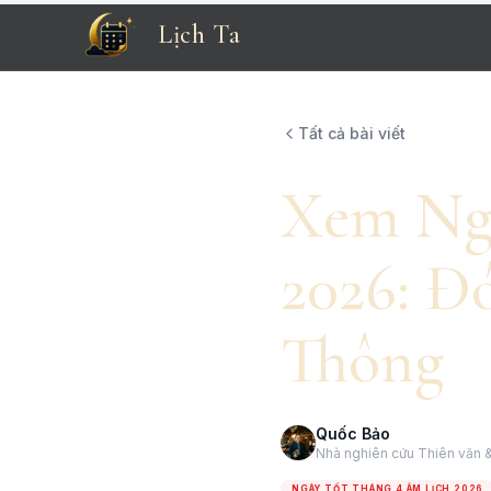
Lịch Ta
Tất cả bài viết
Xem Ngà
2026: Đ
Thông
Quốc Bảo
Nhà nghiên cứu Thiên văn &
NGÀY TỐT THÁNG 4 ÂM LỊCH 2026