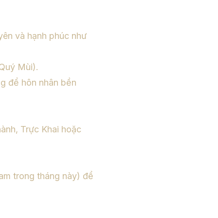
uyên và hạnh phúc như
(Quý Mùi).
ng để hôn nhân bền
hành, Trực Khai hoặc
m trong tháng này) để