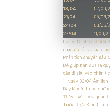
15/04
30/05/
18/04
02/06/
21/04
05/06/
24/04
08/06/
27/04
11/06/2
Lưu ý: Danh sách trên 
chắc đã tốt với bản mệ
Phân tích chuyên sâu c
Để giúp bạn đưa ra quy
cần đi sâu vào phân tí
1. Ngày 02/04 Âm lịch
Đây là một trong những
Thủy - xét theo quan h
Trực:
Trực Kiến (Tốt c