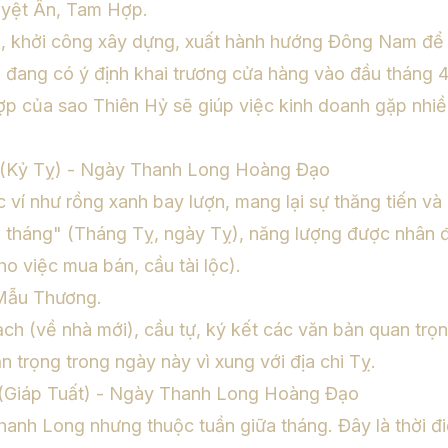
yệt Ân, Tam Hợp.
, khởi công xây dựng, xuất hành hướng Đông Nam để
đang có ý định khai trương cửa hàng vào đầu tháng 4 
hợp của sao Thiên Hỷ sẽ giúp việc kinh doanh gặp nh
h (Kỷ Tỵ) - Ngày Thanh Long Hoàng Đạo
í như rồng xanh bay lượn, mang lại sự thăng tiến và 
 tháng" (Tháng Tỵ, ngày Tỵ), năng lượng được nhân đ
o việc mua bán, cầu tài lộc).
Mẫu Thương.
ch (về nhà mới), cầu tự, ký kết các văn bản quan trọn
n trọng trong ngày này vì xung với địa chi Tỵ.
 (Giáp Tuất) - Ngày Thanh Long Hoàng Đạo
hanh Long nhưng thuộc tuần giữa tháng. Đây là thời đ