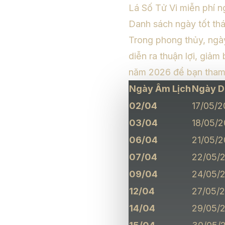
Lá Số Tử Vi miễn phí
ng
Danh sách ngày tốt th
Trong phong thủy, ngày
diễn ra thuận lợi, giảm
năm 2026 để bạn tham
Ngày Âm Lịch
Ngày D
02/04
17/05/
03/04
18/05/
06/04
21/05/
07/04
22/05/
09/04
24/05/
12/04
27/05/
14/04
29/05/