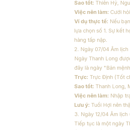
Sao tốt:
Thiên Hỷ, Ngu
Việc nên làm:
Cưới hỏi
Ví dụ thực tế:
Nếu bạn 
lựa chọn số 1. Sự kết 
hàng tấp nập.
2. Ngày 07/04 Âm lịc
Ngày Thanh Long được v
đây là ngày "Bản mệnh
Trực:
Trực Định (Tốt ch
Sao tốt:
Thanh Long, 
Việc nên làm:
Nhập trạ
Lưu ý:
Tuổi Hợi nên thậ
3. Ngày 12/04 Âm lịch
Tiếp tục là một ngày T