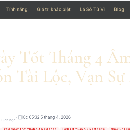
Tính năng
Giá trị khác biệt
Lá Số Tử Vi
Blog
y Tốt Tháng 4 Âm
ón Tài Lộc, Vạn Sự
•
lúc 05:32 5 tháng 4, 2026
 Lịch học
XEM NGÀY TỐT THÁNG 4 NĂM 2026
LỊCH ÂM THÁNG 4 NĂM 2026
NGÀY HOÀNG