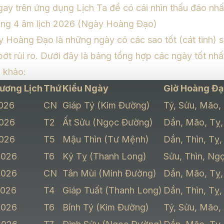
ay trên ứng dụng Lịch Ta để có cái nhìn thấu đáo nhấ
áng 4 âm lịch 2026 (Ngày Hoàng Đạo)
 Hoàng Đạo là những ngày có các sao tốt (cát tinh) so
 bớt rủi ro. Dưới đây là bảng tổng hợp các ngày tốt nhấ
 khảo:
ương Lịch
Thứ
Kiểu Ngày
Giờ Hoàng Đạ
2026
CN
Giáp Tý (Kim Đường)
Tý, Sửu, Mão,
2026
T2
Ất Sửu (Ngọc Đường)
Dần, Mão, Tỵ,
2026
T5
Mậu Thìn (Tư Mệnh)
Dần, Thìn, Tỵ,
2026
T6
Kỷ Tỵ (Thanh Long)
Sửu, Thìn, Ngọ
2026
CN
Tân Mùi (Minh Đường)
Dần, Mão, Tỵ,
2026
T4
Giáp Tuất (Thanh Long)
Dần, Thìn, Tỵ,
2026
T6
Bính Tý (Kim Đường)
Tý, Sửu, Mão,