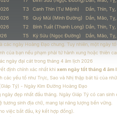
2026
T7
Đinh Sửu (Ngọc Đường)
Dần, Mão, Tỵ,
2026
T3
Canh Thìn (Tư Mệnh)
Dần, Thìn, Tỵ,
2026
T6
Quý Mùi (Minh Đường)
Dần, Mão, Tỵ,
2026
T2
Bính Tuất (Thanh Long)
Dần, Thìn, Tỵ,
026
T5
Kỷ Sửu (Ngọc Đường)
Dần, Mão, Tỵ,
là các ngày Hoàng Đạo chung. Tuy nhiên, một ngày tố
nh của bạn nếu phạm phải tứ hành xung hoặc thiên ca
ác ngày đại cát trong tháng 4 âm lịch 2026
ết định chính xác nhất khi
xem ngày tốt tháng 4 âm 
ch các yếu tố như Trực, Sao và Nhị thập bát tú của nhữ
 (Giáp Tý) - Ngày Kim Đường Hoàng Đạo
 ngày đẹp nhất đầu tháng. Ngày Giáp Tý có can sinh 
ệ tương sinh địa chi), mang lại năng lượng bền vững.
ho việc bắt đầu, ký kết hợp đồng).