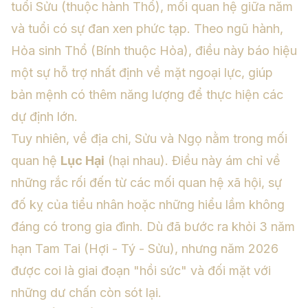
tuổi Sửu (thuộc hành Thổ), mối quan hệ giữa năm
và tuổi có sự đan xen phức tạp. Theo ngũ hành,
Hỏa sinh Thổ (Bính thuộc Hỏa), điều này báo hiệu
một sự hỗ trợ nhất định về mặt ngoại lực, giúp
bản mệnh có thêm năng lượng để thực hiện các
dự định lớn.
Tuy nhiên, về địa chi, Sửu và Ngọ nằm trong mối
quan hệ
Lục Hại
(hại nhau). Điều này ám chỉ về
những rắc rối đến từ các mối quan hệ xã hội, sự
đố kỵ của tiểu nhân hoặc những hiểu lầm không
đáng có trong gia đình. Dù đã bước ra khỏi 3 năm
hạn Tam Tai (Hợi - Tý - Sửu), nhưng năm 2026
được coi là giai đoạn "hồi sức" và đối mặt với
những dư chấn còn sót lại.