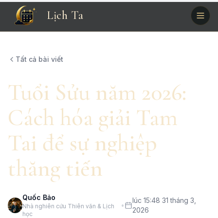
Lịch Ta
Tất cả bài viết
Tuổi Sửu năm 2026:
Cách hóa giải Tam
Tai để sự nghiệp
thăng tiến
Quốc Bảo
lúc 15:48 31 tháng 3,
•
Nhà nghiên cứu Thiên văn & Lịch
2026
học