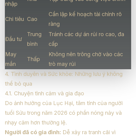
nhập
Cần lập kế hoạch tài chính rõ
Chi tiêu
Cao
ràng
Trung
Tránh các dự án rủi ro cao, đa
Đầu tư
bình
cấp
May
Không nên trông chờ vào các
Thấp
mắn
trò may rủi
4. Tình duyên và Sức khỏe: Những lưu ý không
thể bỏ qua
4.1. Chuyện tình cảm và gia đạo
Do ảnh hưởng của Lục Hại, tâm tính của người
tuổi Sửu trong năm 2026 có phần nóng nảy và
nhạy cảm hơn thường lệ.
Người đã có gia đình:
Dễ xảy ra tranh cãi vì