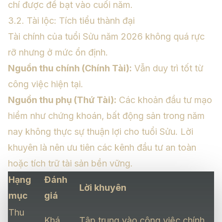
chí được đề bạt vào cuối năm.
3.2. Tài lộc: Tích tiểu thành đại
Tài chính của tuổi Sửu năm 2026 không quá rực
rỡ nhưng ở mức ổn định.
Nguồn thu chính (Chính Tài):
Vẫn duy trì tốt từ
công việc hiện tại.
Nguồn thu phụ (Thứ Tài):
Các khoản đầu tư mạo
hiểm như chứng khoán, bất động sản trong năm
nay không thực sự thuận lợi cho tuổi Sửu. Lời
khuyên là nên ưu tiên các kênh đầu tư an toàn
hoặc tích trữ tài sản bền vững.
Hạng
Đánh
Lời khuyên
mục
giá
Thu
Khá
Tập trung vào công việc chính