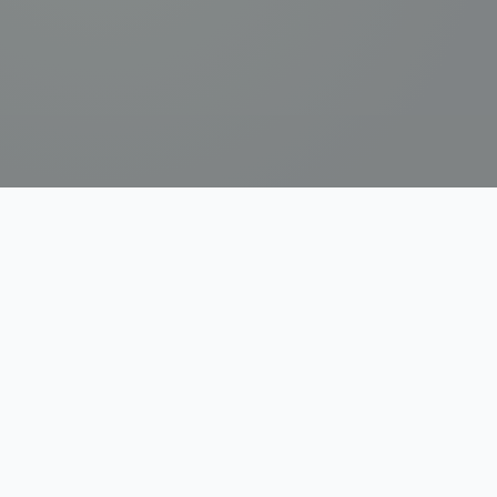
Lịch Ta
Ứng dụng Lịch Âm & Tử Vi AI cho người Việt. Mang truyền
thống vào kỷ nguyên số.
Thông tin thương hiệu
Quyền riêng tư
Điều khoản sử dụng