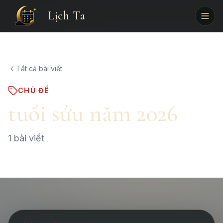
Lịch Ta
Tất cả bài viết
CHỦ ĐỀ
tuổi sửu năm 2026
1
bài viết