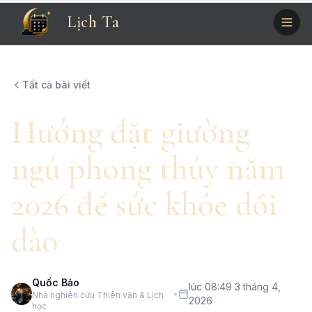
Lịch Ta
Tất cả bài viết
Hướng đặt giường
ngủ phong thủy năm
2026 để sức khỏe dồi
dào
Quốc Bảo
lúc 08:49 3 tháng 4,
•
Nhà nghiên cứu Thiên văn & Lịch
2026
học