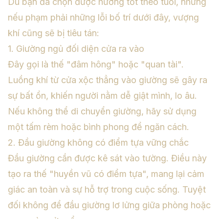
Dù bạn đã chọn được hướng tốt theo tuổi, nhưng
nếu phạm phải những lỗi bố trí dưới đây, vượng
khí cũng sẽ bị tiêu tán:
1. Giường ngủ đối diện cửa ra vào
Đây gọi là thế "đâm hông" hoặc "quan tài".
Luồng khí từ cửa xộc thẳng vào giường sẽ gây ra
sự bất ổn, khiến người nằm dễ giật mình, lo âu.
Nếu không thể di chuyển giường, hãy sử dụng
một tấm rèm hoặc bình phong để ngăn cách.
2. Đầu giường không có điểm tựa vững chắc
Đầu giường cần được kê sát vào tường. Điều này
tạo ra thế "huyền vũ có điểm tựa", mang lại cảm
giác an toàn và sự hỗ trợ trong cuộc sống. Tuyệt
đối không để đầu giường lơ lửng giữa phòng hoặc