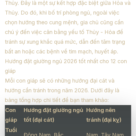
Thủy. Đây là một sự kết hợp đặc biệt giữa Hỏa và
Thủy. Do đó, khi bố trí phòng ngủ, ngoài việc
chọn hướng theo cung mệnh, gia chủ cũng cần
chú ý đến việc cân bằng yếu tố Thủy - Hỏa để
tránh sự xung khắc quá mức, dẫn đến tâm trạng
bất an hoặc các bệnh về tim mạch, huyết áp.
Hướng đặt giường ngủ 2026 tốt nhất cho 12 con
giáp
Mỗi con giáp sẽ có những hướng đại cát và
hướng cần tránh trong năm 2026. Dưới đây là
bảng tổng hợp chi tiết để bạn tham khảo:
Con
Hướng đặt giường ngủ
Hướng nên
giáp
tốt (đại cát)
tránh (đại kỵ)
Tuổi
Đông Nam, Bắc
Nam, Tây Nam