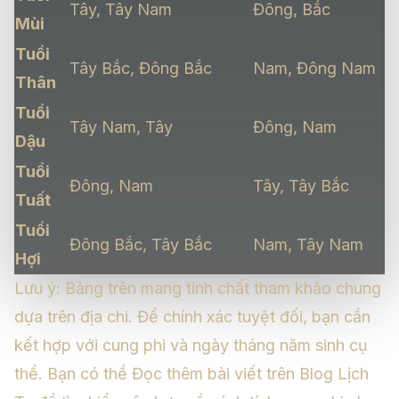
Tây, Tây Nam
Đông, Bắc
Mùi
Tuổi
Tây Bắc, Đông Bắc
Nam, Đông Nam
Thân
Tuổi
Tây Nam, Tây
Đông, Nam
Dậu
Tuổi
Đông, Nam
Tây, Tây Bắc
Tuất
Tuổi
Đông Bắc, Tây Bắc
Nam, Tây Nam
Hợi
Lưu ý: Bảng trên mang tính chất tham khảo chung
dựa trên địa chi. Để chính xác tuyệt đối, bạn cần
kết hợp với cung phi và ngày tháng năm sinh cụ
thể. Bạn có thể
Đọc thêm bài viết trên Blog Lịch