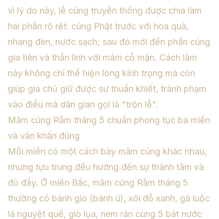
vì lý do này, lễ cúng truyền thống được chia làm
hai phần rõ rệt: cúng Phật trước với hoa quả,
nhang đèn, nước sạch; sau đó mới đến phần cúng
gia tiên và thần linh với mâm cỗ mặn. Cách làm
này không chỉ thể hiện lòng kính trọng mà còn
giúp gia chủ giữ được sự thuần khiết, tránh phạm
vào điều mà dân gian gọi là "trộn lễ".
Mâm cúng Rằm tháng 5 chuẩn phong tục ba miền
và văn khấn đúng
Mỗi miền có một cách bày mâm cúng khác nhau,
nhưng tựu trung đều hướng đến sự thành tâm và
đủ đầy. Ở miền Bắc, mâm cúng Rằm tháng 5
thường có bánh gio (bánh ú), xôi đỗ xanh, gà luộc
lá nguyệt quế, giò lụa, nem rán cùng 5 bát nước