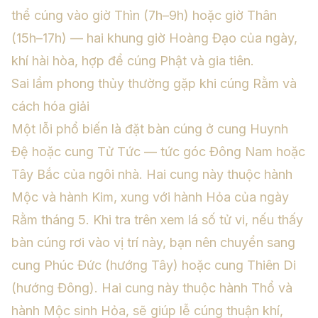
thể cúng vào giờ Thìn (7h–9h) hoặc giờ Thân
(15h–17h) — hai khung giờ Hoàng Đạo của ngày,
khí hài hòa, hợp để cúng Phật và gia tiên.
Sai lầm phong thủy thường gặp khi cúng Rằm và
cách hóa giải
Một lỗi phổ biến là đặt bàn cúng ở cung Huynh
Đệ hoặc cung Tử Tức — tức góc Đông Nam hoặc
Tây Bắc của ngôi nhà. Hai cung này thuộc hành
Mộc và hành Kim, xung với hành Hỏa của ngày
Rằm tháng 5. Khi tra trên
xem lá số tử vi
, nếu thấy
bàn cúng rơi vào vị trí này, bạn nên chuyển sang
cung Phúc Đức (hướng Tây) hoặc cung Thiên Di
(hướng Đông). Hai cung này thuộc hành Thổ và
hành Mộc sinh Hỏa, sẽ giúp lễ cúng thuận khí,