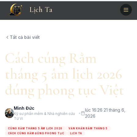
Lịch Ta
Tất cả bài viết
Cách cúng Rằm
tháng 5 âm lịch 2026
đúng phong tục Việt
Minh Đức
lúc 16:26 21 tháng 6,
•
Kỹ sư phần mềm & Nhà nghiên cứu
2026
Tử Vi
CÚNG RẰM THÁNG 5 ÂM LỊCH 2026
VĂN KHẤN RẰM THÁNG 5
CÁCH CÚNG RẰM ĐÚNG PHONG TỤC
LỊCH TA