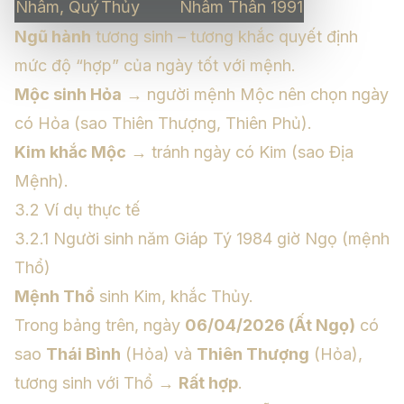
Nhâm, Quý
Thủy
Nhâm Thân 1991
Ngũ hành
tương sinh – tương khắc quyết định
mức độ “hợp” của ngày tốt với mệnh.
Mộc sinh Hỏa
→ người mệnh Mộc nên chọn ngày
có Hỏa (sao Thiên Thượng, Thiên Phủ).
Kim khắc Mộc
→ tránh ngày có Kim (sao Địa
Mệnh).
3.2 Ví dụ thực tế
3.2.1 Người sinh năm Giáp Tý 1984 giờ Ngọ (mệnh
Thổ)
Mệnh Thổ
sinh Kim, khắc Thủy.
Trong bảng trên, ngày
06/04/2026 (Ất Ngọ)
có
sao
Thái Bình
(Hỏa) và
Thiên Thượng
(Hỏa),
tương sinh với Thổ →
Rất hợp
.