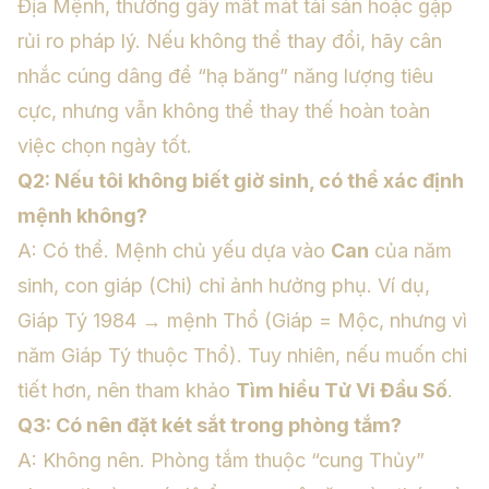
Địa Mệnh, thường gây mất mát tài sản hoặc gặp
rủi ro pháp lý. Nếu không thể thay đổi, hãy cân
nhắc cúng dâng để “hạ băng” năng lượng tiêu
cực, nhưng vẫn không thể thay thế hoàn toàn
việc chọn ngày tốt.
Q2: Nếu tôi không biết giờ sinh, có thể xác định
mệnh không?
A: Có thể. Mệnh chủ yếu dựa vào
Can
của năm
sinh, con giáp (Chi) chỉ ảnh hưởng phụ. Ví dụ,
Giáp Tý 1984 → mệnh Thổ (Giáp = Mộc, nhưng vì
năm Giáp Tý thuộc Thổ). Tuy nhiên, nếu muốn chi
tiết hơn, nên tham khảo
Tìm hiểu Tử Vi Đẩu Số
.
Q3: Có nên đặt két sắt trong phòng tắm?
A: Không nên. Phòng tắm thuộc “cung Thủy”