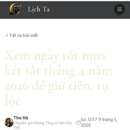
Lịch Ta
Tất cả bài viết
Xem ngày tốt mua
két sắt tháng 4 năm
2026 để giữ tiền, tụ
lộc
Thu Hà
lúc 13:57 9 tháng 5,
•
Chuyên gia Phong Thủy & Văn hóa
2026
Việt