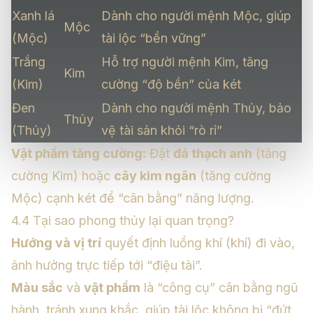
Xanh lá
Dành cho người mệnh Mộc, giúp
Mộc
(Mộc)
tài lộc “bền vững”
Trắng
Hỗ trợ người mệnh Kim, tăng
Kim
(Kim)
cường “độ bền” của két
Đen
Dành cho người mệnh Thủy, bảo
Thủy
(Thủy)
vệ tài sản khỏi “rò rỉ”
Vật phẩm tăng cường:
Đặt
đá thạch anh
(tăng
cường Kim) hoặc
cây kim ngân
(tăng cường
Mộc) cạnh két để “cân bằng” năng lượng.
4.4 Tại sao phong thủy lại quan trọng?
Hướng và vị trí
quyết định luồng khí (khí) đi vào,
ảnh hưởng trực tiếp tới “điệu tài”.
Màu sắc
và
vật phẩm
là “công cụ” cân bằng ngũ
hành, tránh xung khắc, giúp tài lộc không bị “đứt