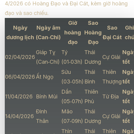
4/2026 có Hoàng Đạo và Đại Cát, kèm giờ hoàng
đạo và sao chiếu.
Giờ
Sao
Ngày
Ngày âm
Sao
Ghi
hoàng
Hoàng
dương lịch
(Can‑Chi)
Đại Cát
ch
đạo
Đạo
Giáp Tỵ
Tý
Thái
Ngà
02/04/2026
Cự Giải
(Can‑Chi)
(01‑03h)
Dương
tốt
Sửu
Thái
Thiên
Ngà
06/04/2026
Ất Ngọ
(03‑05h)
Bình
Thượng
tốt
Dần
Thiên
Ngà
11/04/2026
Bính Mùi
Từ Địa
(05‑07h)
Phủ
tốt
Đinh
Mão
Thái
Ngà
14/04/2026
Cự Giải
Thân
(07‑09h)
Dương
tốt
Thìn
Thái
Thiên
Ngà