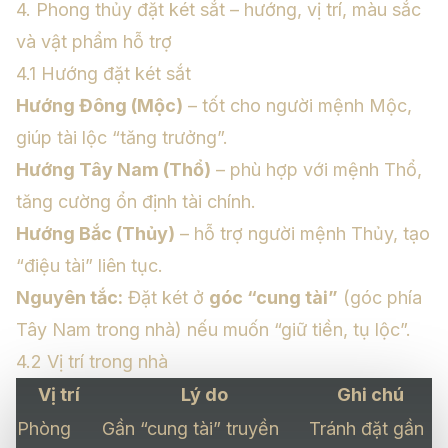
4. Phong thủy đặt két sắt – hướng, vị trí, màu sắc
và vật phẩm hỗ trợ
4.1 Hướng đặt két sắt
Hướng Đông (Mộc)
– tốt cho người mệnh Mộc,
giúp tài lộc “tăng trưởng”.
Hướng Tây Nam (Thổ)
– phù hợp với mệnh Thổ,
tăng cường ổn định tài chính.
Hướng Bắc (Thủy)
– hỗ trợ người mệnh Thủy, tạo
“điệu tài” liên tục.
Nguyên tắc:
Đặt két ở
góc “cung tài”
(góc phía
Tây Nam trong nhà) nếu muốn “giữ tiền, tụ lộc”.
4.2 Vị trí trong nhà
Vị trí
Lý do
Ghi chú
Phòng
Gần “cung tài” truyền
Tránh đặt gần