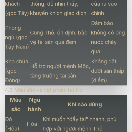
khách
thống, dễ nhìn thấy,
cửa ra vào
(góc Tây)
khuyến khích giao dịch
chính
Đảm bảo
Phòng
Cung Thổ, ổn định, bảo
không có ống
ngủ (góc
vệ tài sản qua đêm
nước chảy
Tây Nam)
qua
Kho chứa
Không đặt
Hỗ trợ người mệnh Mộc,
(góc
dưới sàn thấp
tăng trưởng tài sản
Đông)
(điềm)
4.3 Màu sắc và vật phẩm hỗ trợ
Màu
Ngũ
Khi nào dùng
sắc
hành
Đỏ
Khi muốn “đẩy tài” nhanh, phù
Hỏa
(Hỏa)
hợp với người mệnh Thổ