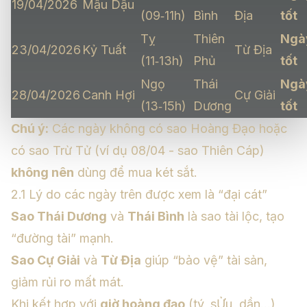
19/04/2026
Mậu Dậu
(09‑11h)
Bình
Địa
tốt
Tỵ
Thiên
Ngà
23/04/2026
Kỷ Tuất
Từ Địa
(11‑13h)
Phủ
tốt
Ngọ
Thái
Ngà
28/04/2026
Canh Hợi
Cự Giải
(13‑15h)
Dương
tốt
Chú ý:
Các ngày không có sao Hoàng Đạo hoặc
có sao Trừ Tử (ví dụ 08/04 - sao Thiên Cáp)
không nên
dùng để mua két sắt.
2.1 Lý do các ngày trên được xem là “đại cát”
Sao Thái Dương
và
Thái Bình
là sao tài lộc, tạo
“đường tài” mạnh.
Sao Cự Giải
và
Từ Địa
giúp “bảo vệ” tài sản,
giảm rủi ro mất mát.
Khi kết hợp với
giờ hoàng đạo
(tý, sỬu, dần...),