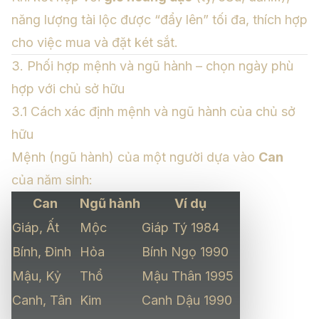
năng lượng tài lộc được “đẩy lên” tối đa, thích hợp
cho việc mua và đặt két sắt.
3. Phối hợp mệnh và ngũ hành – chọn ngày phù
hợp với chủ sở hữu
3.1 Cách xác định mệnh và ngũ hành của chủ sở
hữu
Mệnh (ngũ hành) của một người dựa vào
Can
của năm sinh:
Can
Ngũ hành
Ví dụ
Giáp, Ất
Mộc
Giáp Tý 1984
Bính, Đinh
Hỏa
Bính Ngọ 1990
Mậu, Kỷ
Thổ
Mậu Thân 1995
Canh, Tân
Kim
Canh Dậu 1990