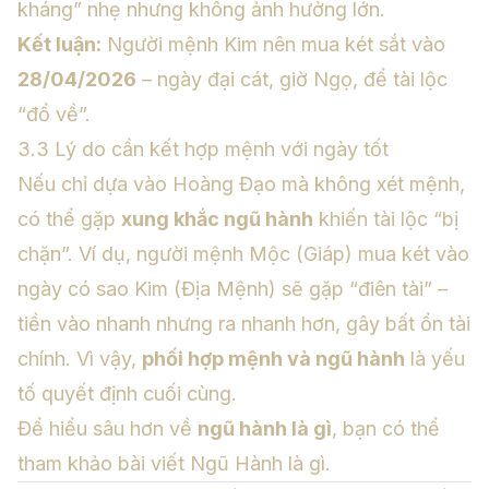
kháng” nhẹ nhưng không ảnh hưởng lớn.
Kết luận:
Người mệnh Kim nên mua két sắt vào
28/04/2026
– ngày đại cát, giờ Ngọ, để tài lộc
“đổ về”.
3.3 Lý do cần kết hợp mệnh với ngày tốt
Nếu chỉ dựa vào Hoàng Đạo mà không xét mệnh,
có thể gặp
xung khắc ngũ hành
khiến tài lộc “bị
chặn”. Ví dụ, người mệnh Mộc (Giáp) mua két vào
ngày có sao Kim (Địa Mệnh) sẽ gặp “điên tài” –
tiền vào nhanh nhưng ra nhanh hơn, gây bất ổn tài
chính. Vì vậy,
phối hợp mệnh và ngũ hành
là yếu
tố quyết định cuối cùng.
Để hiểu sâu hơn về
ngũ hành là gì
, bạn có thể
tham khảo bài viết
Ngũ Hành là gì
.