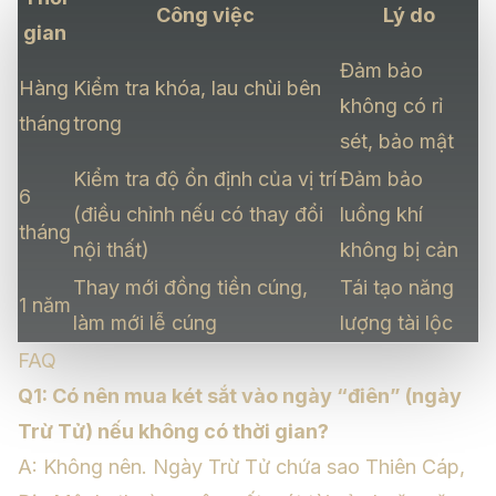
Công việc
Lý do
gian
Đảm bảo
Hàng
Kiểm tra khóa, lau chùi bên
không có rỉ
tháng
trong
sét, bảo mật
Kiểm tra độ ổn định của vị trí
Đảm bảo
6
(điều chỉnh nếu có thay đổi
luồng khí
tháng
nội thất)
không bị cản
Thay mới đồng tiền cúng,
Tái tạo năng
1 năm
làm mới lễ cúng
lượng tài lộc
FAQ
Q1: Có nên mua két sắt vào ngày “điên” (ngày
Trừ Tử) nếu không có thời gian?
A: Không nên. Ngày Trừ Tử chứa sao Thiên Cáp,