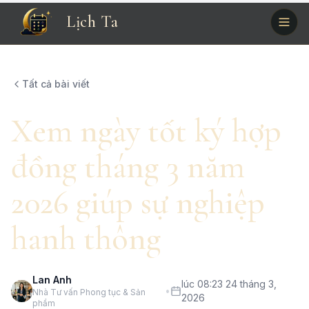
Lịch Ta
Tất cả bài viết
Xem ngày tốt ký hợp
đồng tháng 3 năm
2026 giúp sự nghiệp
hanh thông
Lan Anh
lúc 08:23 24 tháng 3,
•
Nhà Tư vấn Phong tục & Sản
2026
phẩm