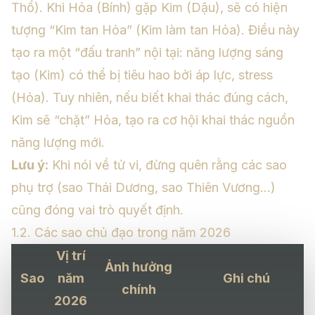
Thổ). Khi Hỏa (Bính) gặp Kim (Dậu), sẽ có hiện
tượng “Kim tan Hỏa” (Kim làm tan Hỏa). Điều này
tạo ra một “đấu tranh” nội tại: năng lượng sáng
tạo (Kim) có thể bị tiêu hao bởi áp lực, stress
(Hỏa). Tuy nhiên, nếu biết khai thác đúng cách,
Kim sẽ “chặt” Hỏa, tạo ra cơ hội khai thác nguồn
năng lượng mới.
Lưu ý:
Khi nói về tử vi, đừng quên rằng các sao
phụ trợ (sao Thái Dương, sao Thiên Vương…)
cũng đóng vai trò quyết định.
1.2. Các sao chủ đạo trong năm 2026
Vị trí
Ảnh hưởng
Sao
năm
Ghi chú
chính
2026