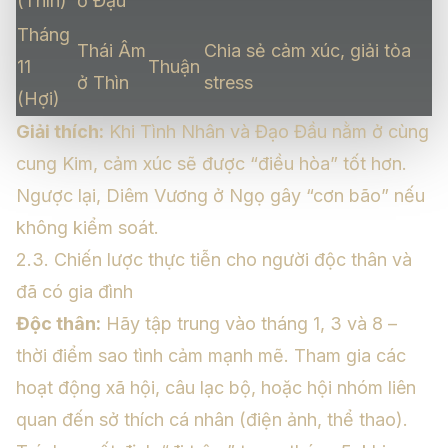
(Thìn)
ở Đậu
Tháng
Thái Âm
Chia sẻ cảm xúc, giải tỏa
11
Thuận
ở Thìn
stress
(Hợi)
Giải thích:
Khi Tình Nhân và Đạo Đầu nằm ở cùng
cung Kim, cảm xúc sẽ được “điều hòa” tốt hơn.
Ngược lại, Diêm Vương ở Ngọ gây “cơn bão” nếu
không kiểm soát.
2.3. Chiến lược thực tiễn cho người độc thân và
đã có gia đình
Độc thân:
Hãy tập trung vào tháng 1, 3 và 8 –
thời điểm sao tình cảm mạnh mẽ. Tham gia các
hoạt động xã hội, câu lạc bộ, hoặc hội nhóm liên
quan đến sở thích cá nhân (điện ảnh, thể thao).