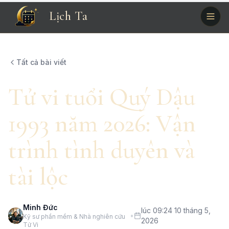
Lịch Ta
Tất cả bài viết
Tử vi tuổi Quý Dậu
1993 năm 2026: Vận
trình tình duyên và
tài lộc
Minh Đức
lúc 09:24 10 tháng 5,
•
Kỹ sư phần mềm & Nhà nghiên cứu
2026
Tử Vi