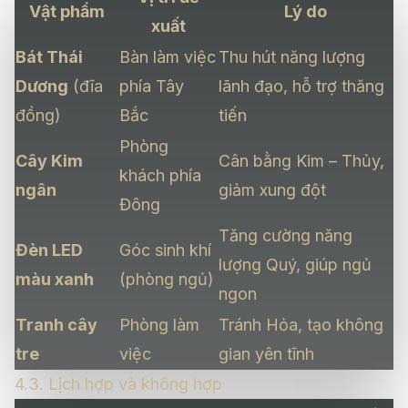
Vật phẩm
Lý do
xuất
Bát Thái
Bàn làm việc
Thu hút năng lượng
Dương
(đĩa
phía Tây
lãnh đạo, hỗ trợ thăng
đồng)
Bắc
tiến
Phòng
Cây Kim
Cân bằng Kim – Thủy,
khách phía
ngân
giảm xung đột
Đông
Tăng cường năng
Đèn LED
Góc sinh khí
lượng Quý, giúp ngủ
màu xanh
(phòng ngủ)
ngon
Tranh cây
Phòng làm
Tránh Hỏa, tạo không
tre
việc
gian yên tĩnh
4.3. Lịch hợp và không hợp