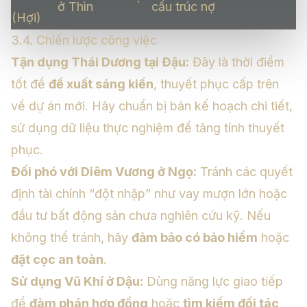
ở Thìn
cấu trúc nợ
(Hợi)
3.4. Chiến lược công việc
Tận dụng Thái Dương tại Đậu:
Đây là thời điểm
tốt để
đề xuất sáng kiến
, thuyết phục cấp trên
về dự án mới. Hãy chuẩn bị bản kế hoạch chi tiết,
sử dụng dữ liệu thực nghiệm để tăng tính thuyết
phục.
Đối phó với Diêm Vương ở Ngọ:
Tránh các quyết
định tài chính “đột nhập” như vay mượn lớn hoặc
đầu tư bất động sản chưa nghiên cứu kỹ. Nếu
không thể tránh, hãy
đảm bảo có bảo hiểm
hoặc
đặt cọc an toàn
.
Sử dụng Vũ Khí ở Dậu:
Dùng năng lực giao tiếp
để
đàm phán hợp đồng
hoặc
tìm kiếm đối tác