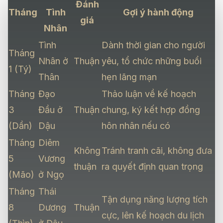
Đánh
Tháng
Tình
Gợi ý hành động
giá
Nhân
Tình
Dành thời gian cho người
Tháng
Nhân ở
Thuận
yêu, tổ chức những buổi
1 (Tý)
Thân
hẹn lãng mạn
Tháng
Đạo
Thảo luận về kế hoạch
3
Đầu ở
Thuận
chung, ký kết hợp đồng
(Dần)
Dậu
hôn nhân nếu có
Tháng
Diêm
Không
Tránh tranh cãi, không đưa
5
Vương
thuận
ra quyết định quan trọng
(Mão)
ở Ngọ
Tháng
Thái
Tận dụng năng lượng tích
8
Dương
Thuận
cực, lên kế hoạch du lịch