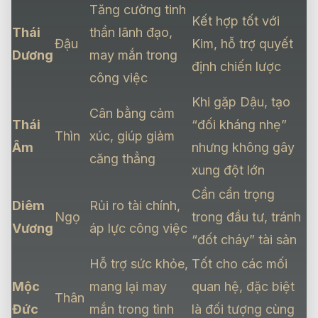
Tăng cường tinh
Kết hợp tốt với
Thái
thần lãnh đạo,
Đậu
Kim, hỗ trợ quyết
Dương
may mắn trong
định chiến lược
công việc
Khi gặp Dậu, tạo
Cân bằng cảm
Thái
“đối kháng nhẹ”
Thìn
xúc, giúp giảm
Âm
nhưng không gây
căng thẳng
xung đột lớn
Cần cẩn trọng
Diêm
Rủi ro tài chính,
Ngọ
trong đầu tư, tránh
Vương
áp lực công việc
“đốt cháy” tài sản
Hỗ trợ sức khỏe,
Tốt cho các mối
Mộc
mang lại may
quan hệ, đặc biệt
Thân
Đức
mắn trong tình
là đối tượng cùng