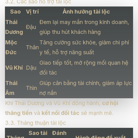
3.2. Các sao hỗ trợ tài lộc
Sao
Vị trí
Ảnh hưởng tài lộc
Thái
Đem lại may mắn trong kinh doanh,
Đậu
Dương
giúp thu hút khách hàng
Mộc
Tăng cường sức khỏe, giảm chi phí
Thân
Đức
y tế, hỗ trợ năng suất
Giao tiếp tốt, mở rộng mối quan hệ
Vũ Khí
Dậu
đối tác
Thái
Giúp cân bằng tài chính, giảm áp lực
Thìn
Âm
nợ nần
Khi Thái Dương và Vũ Khí đồng hành,
cơ hội
thăng tiến
và
kết nối đối tác
sẽ mạnh mẽ.
3.3. Tháng thuận tài lộc
Sao tài
Đánh
Tháng
Hành động đề xuất