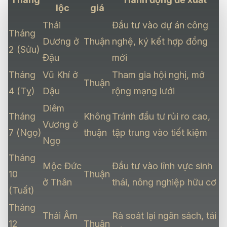
lộc
giá
Thái
Đầu tư vào dự án công
Tháng
Dương ở
Thuận
nghệ, ký kết hợp đồng
2 (Sửu)
Đậu
mới
Tháng
Vũ Khí ở
Tham gia hội nghị, mở
Thuận
4 (Tỵ)
Dậu
rộng mạng lưới
Diêm
Tháng
Không
Tránh đầu tư rủi ro cao,
Vương ở
7 (Ngọ)
thuận
tập trung vào tiết kiệm
Ngọ
Tháng
Mộc Đức
Đầu tư vào lĩnh vực sinh
10
Thuận
ở Thân
thái, nông nghiệp hữu cơ
(Tuất)
Tháng
Thái Âm
Rà soát lại ngân sách, tái
12
Thuận