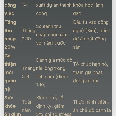
công
1‑4
xuất dự án thành
khóa học lãnh
việc
công
đạo
Tăng
Đầu tư vào công
So sánh thu
thu
Tháng
nghệ (Kim), tránh
nhập cuối năm
nhập
2‑10
dự án bất động
với năm trước
20%
sản
Cải
Đánh giá mức độ
thiện
Tổ chức hẹn hò,
Tháng
hài lòng trong
mối
tham gia hoạt
3‑8
tình cảm (điểm
quan
động xã hội
1‑10)
hệ
Sức
Kiểm tra y tế
Toàn
Thực hành thiền,
khỏe
định kỳ, giảm
năm
ăn chế độ xanh lá
ổn định
5% chỉ số stress