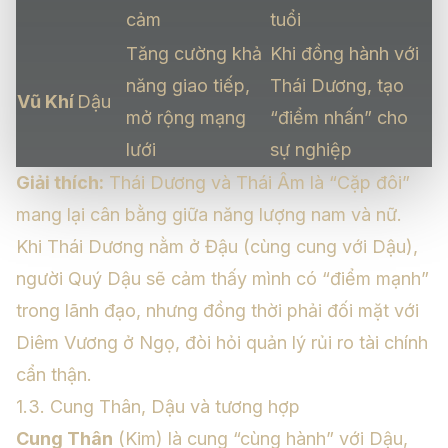
cảm
tuổi
Tăng cường khả
Khi đồng hành với
năng giao tiếp,
Thái Dương, tạo
Vũ Khí
Dậu
mở rộng mạng
“điểm nhấn” cho
lưới
sự nghiệp
Giải thích:
Thái Dương và Thái Âm là “Cặp đôi”
mang lại cân bằng giữa năng lượng nam và nữ.
Khi Thái Dương nằm ở Đậu (cùng cung với Dậu),
người Quý Dậu sẽ cảm thấy mình có “điểm mạnh”
trong lãnh đạo, nhưng đồng thời phải đối mặt với
Diêm Vương ở Ngọ, đòi hỏi quản lý rủi ro tài chính
cẩn thận.
1.3. Cung Thân, Dậu và tương hợp
Cung Thân
(Kim) là cung “cùng hành” với Dậu,