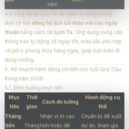
năm
4.4. Ứng dụng Lịch Ta để quản lý năng lượng
Bạn có thể
đồng bộ lịch cá nhân với các ngày
thuận
bằng cách tải
Lịch Ta
. Ứng dụng cung cấp
thông báo tự động về ngày tốt, màu sắc phù hợp
và gợi ý phong thủy hàng ngày, giúp bạn luôn đi
đúng hướng.
5. Kế hoạch hành động chi tiết cho tuổi Quý Dậu
trong năm 2026
5.1. Định hướng mục tiêu
Mục
Thời
Hành động cụ
Cách đo lường
tiêu
gian
thể
Thăng
Nhận vị trí cao
Chuẩn bị đề xuất
tiến
Tháng
hơn hoặc đề
dự án, tham gia