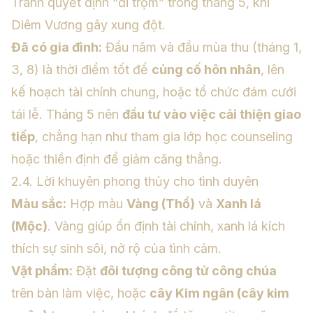
Tránh quyết định “đi trộm” trong tháng 5, khi
Diêm Vương gây xung đột.
Đã có gia đình:
Đầu năm và đầu mùa thu (tháng 1,
3, 8) là thời điểm tốt để
củng cố hôn nhân
, lên
kế hoạch tài chính chung, hoặc tổ chức đám cưới
tái lễ. Tháng 5 nên
đầu tư vào việc cải thiện giao
tiếp
, chẳng hạn như tham gia lớp học counseling
hoặc thiền định để giảm căng thẳng.
2.4. Lời khuyên phong thủy cho tình duyên
Màu sắc:
Hợp màu
Vàng (Thổ)
và
Xanh lá
(Mộc)
. Vàng giúp ổn định tài chính, xanh lá kích
thích sự sinh sôi, nở rộ của tình cảm.
Vật phẩm:
Đặt
đôi tượng công tử công chúa
trên bàn làm việc, hoặc
cây Kim ngân (cây kim