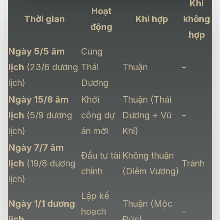
Khi
Hoạt
Thời gian
Khi hợp
không
động
hợp
Ngày 5/5 âm
Cúng
lịch
(23/6 dương
Thái
Thuận
–
lịch)
Dương
Ngày 15/8 âm
Khởi
Thuận (Thái
lịch
(5/9 dương
công dự
Dương + Vũ
–
lịch)
án mới
Khí)
Ngày 7/7 âm
Đầu tư tài
Không thuận
lịch
(19/8 dương
Tránh
chính
(Diêm Vương)
lịch)
Lập kế
Ngày 1/1 dương
Thuận (Mộc
hoạch
–
lịch
Đức)