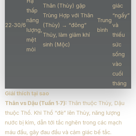
Hạ
Thân (Thủy) gặp
giác
thấp
Trùng Hợp với Thân
“ngấy”
năng
Trung
22‑30/6
(Thủy) → “đông”
và
lượng,
bình
Thủy, làm giảm khí
thiếu
mệt
sinh (Mộc)
sức
mỏi
sống
vào
cuối
tháng
Giải thích tại sao
Thân vs Dậu (Tuần 1‑7):
Thân thuộc Thủy, Dậu
thuộc Thổ. Khi Thổ “đè” lên Thủy, năng lượng
nước bị kìm, dẫn tới tắc nghẽn trong các mạch
máu đầu, gây đau đầu và cảm giác bế tắc.