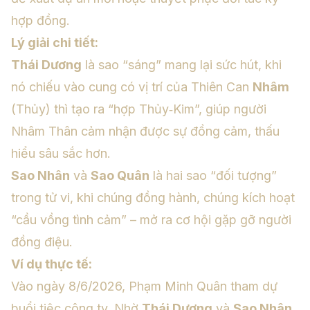
hợp đồng.
Lý giải chi tiết:
Thái Dương
là sao “sáng” mang lại sức hút, khi
nó chiếu vào cung có vị trí của Thiên Can
Nhâm
(Thủy) thì tạo ra “hợp Thủy‑Kim”, giúp người
Nhâm Thân cảm nhận được sự đồng cảm, thấu
hiểu sâu sắc hơn.
Sao Nhân
và
Sao Quân
là hai sao “đối tượng”
trong tử vi, khi chúng đồng hành, chúng kích hoạt
“cầu vồng tình cảm” – mở ra cơ hội gặp gỡ người
đồng điệu.
Ví dụ thực tế:
Vào ngày 8/6/2026, Phạm Minh Quân tham dự
buổi tiệc công ty. Nhờ
Thái Dương
và
Sao Nhân
,