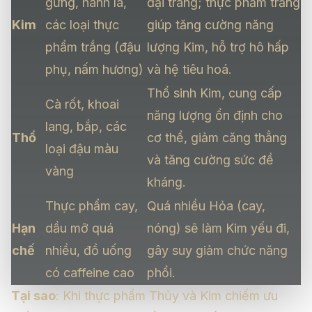
gừng, hành lá,
đại tràng; thực phẩm trắng
Kim
các loại thực
giúp tăng cường năng
phẩm trắng (đậu
lượng Kim, hỗ trợ hô hấp
phụ, nấm hương)
và hệ tiêu hoá.
Thổ sinh Kim, cung cấp
Cà rốt, khoai
năng lượng ổn định cho
lang, bắp, các
Thổ
cơ thể, giảm căng thẳng
loại đậu màu
và tăng cường sức đề
vàng
kháng.
Thực phẩm cay,
Quá nhiều Hỏa (cay,
Hạn
dầu mỡ quá
nóng) sẽ làm Kim yếu đi,
chế
nhiều, đồ uống
gây suy giảm chức năng
có caffeine cao
phổi.
Tại sao
: Khi thực phẩm Thủy và Kim chiếm ưu