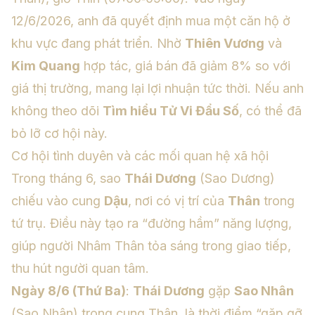
12/6/2026, anh đã quyết định mua một căn hộ ở
khu vực đang phát triển. Nhờ
Thiên Vương
và
Kim Quang
hợp tác, giá bán đã giảm 8% so với
giá thị trường, mang lại lợi nhuận tức thời. Nếu anh
không theo dõi
Tìm hiểu Tử Vi Đẩu Số
, có thể đã
bỏ lỡ cơ hội này.
Cơ hội tình duyên và các mối quan hệ xã hội
Trong tháng 6, sao
Thái Dương
(Sao Dương)
chiếu vào cung
Dậu
, nơi có vị trí của
Thân
trong
tứ trụ. Điều này tạo ra “đường hầm” năng lượng,
giúp người Nhâm Thân tỏa sáng trong giao tiếp,
thu hút người quan tâm.
Ngày 8/6 (Thứ Ba)
:
Thái Dương
gặp
Sao Nhân
(Sao Nhân) trong cung Thân, là thời điểm “gặp gỡ