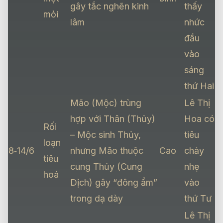
gây tắc nghẽn kinh
thấy
mỏi
lâm
nhức
đầu
vào
sáng
thứ Hai
Mão (Mộc) trùng
Lê Thị
hợp với Thân (Thủy)
Hoa có
Rối
– Mộc sinh Thủy,
tiêu
loạn
8‑14/6
nhưng Mão thuộc
Cao
chảy
tiêu
cung Thủy (Cung
nhẹ
hoá
Dịch) gây “đông ẩm”
vào
trong dạ dày
thứ Tư
Lê Thị