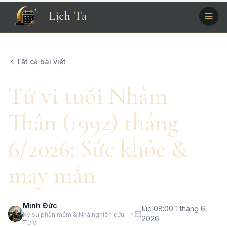
Lịch Ta
Tất cả bài viết
Tử vi tuổi Nhâm
Thân (1992) tháng
6/2026: Sức khỏe &
may mắn
Minh Đức
lúc 08:00 1 tháng 6,
•
Kỹ sư phần mềm & Nhà nghiên cứu
2026
Tử Vi