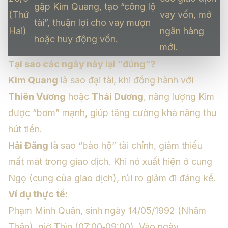
gặp Kim Quang, tạo “công lộ
(Thứ
vay vốn, mở
tài”, thuận lợi cho vay mượn
Hai)
ngân hàng
hoặc huy động vốn.
mới.
Tại sao các ngày này lại “đúng”?
Kim Quang
là sao đại tài, khi đồng hành với
Thiên Vương
hoặc
Thái Dương
, năng lượng Kim
được “bơm” mạnh, giúp tăng cường khả năng thu
hút tiền.
Hải Đăng
là sao “bảo hộ” tài chính, giảm thiểu
mất mát trong giao dịch. Khi nó xuất hiện ở cung
Ngọ (cung của giao dịch), rủi ro giảm đi đáng kể.
Ví dụ thực tế:
Phạm Minh Quân, sinh ngày 14/05/1992 (Nhâm
Thân), giờ Thìn (07:00‑09:00). Vào ngày