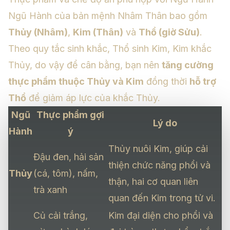
Ngũ Hành của bản mệnh Nhâm Thân bao gồm
Thủy (Nhâm)
,
Kim (Thân)
và
Thổ (giờ Sửu)
.
Theo quy tắc sinh khắc, Thổ sinh Kim, Kim khắc
Thủy, do vậy để cân bằng, bạn nên
tăng cường
thực phẩm thuộc Thủy và Kim
đồng thời
hỗ trợ
Thổ
để giảm áp lực của khắc Thủy.
Ngũ
Thực phẩm gợi
Lý do
Hành
ý
Thủy nuôi Kim, giúp cải
Đậu đen, hải sản
thiện chức năng phổi và
Thủy
(cá, tôm), nấm,
thận, hai cơ quan liên
trà xanh
quan đến Kim trong tử vi.
Củ cải trắng,
Kim đại diện cho phổi và