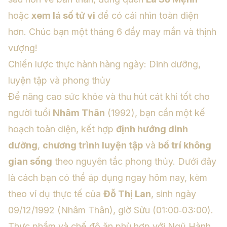
hoặc
xem lá số tử vi
để có cái nhìn toàn diện
hơn. Chúc bạn một tháng 6 đầy may mắn và thịnh
vượng!
Chiến lược thực hành hàng ngày: Dinh dưỡng,
luyện tập và phong thủy
Để nâng cao sức khỏe và thu hút cát khí tốt cho
người tuổi
Nhâm Thân
(1992), bạn cần một kế
hoạch toàn diện, kết hợp
định hướng dinh
dưỡng
,
chương trình luyện tập
và
bố trí không
gian sống
theo nguyên tắc phong thủy. Dưới đây
là cách bạn có thể áp dụng ngay hôm nay, kèm
theo ví dụ thực tế của
Đỗ Thị Lan
, sinh ngày
09/12/1992 (Nhâm Thân), giờ Sửu (01:00‑03:00).
Thực phẩm và chế độ ăn phù hợp với Ngũ Hành