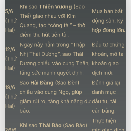
Khi sao
Thiên Vương
(Sao
5/6
Mua bán bất
Thế) giao nhau với Kim
(Thứ
động sản, ký
Quang, tạo “công tài” – thời
Hai)
hợp đồng lớn.
điểm thu hút tiền tài.
Ngày này nằm trong “Thập
Đầu tư chứng
12/6
Nhị Thái Dương”, sao Thái
khoán, mở tài
(Thứ
Dương chiếu vào cung Thân,
khoản giao
Hai)
tăng sức mạnh quyết định.
dịch mới.
Sao
Hải Đăng
(Sao Đèn)
Đánh giá lại
19/6
chiếu vào cung Ngọ, giúp
danh mục
(Thứ
giảm rủi ro, tăng khả năng dự
đầu tư, tái
Hai)
báo.
cân bằng.
Thực hiện
Khi sao
Thái Bảo
(Sao Bảo)
26/6
các giao dịch