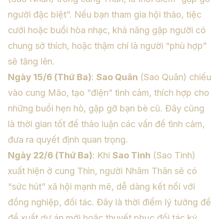
người đặc biệt”. Nếu bạn tham gia hội thảo, tiệc
cưới hoặc buổi hòa nhạc, khả năng gặp người có
chung sở thích, hoặc thậm chí là người “phù hợp”
sẽ tăng lên.
Ngày 15/6 (Thứ Ba)
:
Sao Quân
(Sao Quân) chiếu
vào cung Mão, tạo “điện” tình cảm, thích hợp cho
những buổi hẹn hò, gặp gỡ bạn bè cũ. Đây cũng
là thời gian tốt để thảo luận các vấn đề tình cảm,
đưa ra quyết định quan trọng.
Ngày 22/6 (Thứ Ba)
: Khi
Sao Tinh
(Sao Tinh)
xuất hiện ở cung Thìn, người Nhâm Thân sẽ có
“sức hút” xã hội mạnh mẽ, dễ dàng kết nối với
đồng nghiệp, đối tác. Đây là thời điểm lý tưởng để
đề xuất dự án mới hoặc thuyết phục đối tác ký