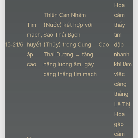
Hoa
Thiên Can Nhâm
cảm
Tim
(Nước) kết hợp với
thấy
mạch,
Sao Thái Bạch
tim
15‑21/6
huyết
(Thủy) trong Cung
Cao
đập
áp
Thái Dương → tăng
nhanh
cao
năng lượng âm, gây
khi làm
căng thẳng tim mạch
việc
căng
thẳng
Lê Thị
Hoa
gặp
cảm