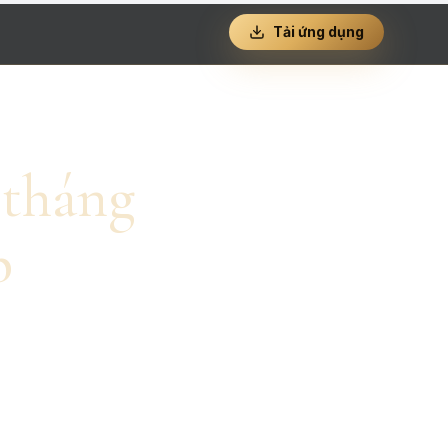
Tải ứng dụng
 tháng
p