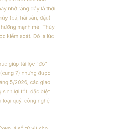
ãy nhớ rằng đây là thời
hủy
(cá, hải sản, đậu)
 hưởng mạnh mẽ: Thủy
c kiểm soát. Đó là lúc
rúc giúp tài lộc “đổ”
(cung 7) nhưng được
háng 5/2026, các giao
inh lợi tốt, đặc biệt
im loại quý, công nghệ
(xem lá số tử vi) cho