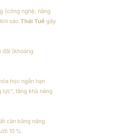
ng (công nghệ, năng
o khi sao
Thái Tuế
gây
ưu đãi (khoảng
khóa học ngắn hạn
g lực”, tăng khả năng
mất cân bằng năng
ưới 10 %.