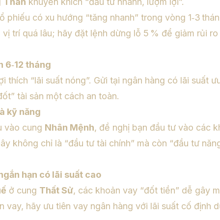
g
Thân
khuyến khích “đầu tư nhanh, lượm lợi”.
ổ phiếu có xu hướng “tăng nhanh” trong vòng 1‑3 thá
 vị trí quá lâu; hãy đặt lệnh dừng lỗ 5 % để giảm rủi r
n 6‑12 tháng
i thích “lãi suất nóng”. Gửi tại ngân hàng có lãi suất 
ốt” tài sản một cách an toàn.
và kỹ năng
u vào cung
Nhân Mệnh
, đề nghị bạn đầu tư vào các 
 Đây không chỉ là “đầu tư tài chính” mà còn “đầu tư năn
gắn hạn có lãi suất cao
uế
ở cung
Thất Sử
, các khoản vay “đốt tiền” dễ gây 
n vay, hãy ưu tiên vay ngân hàng với lãi suất cố định d