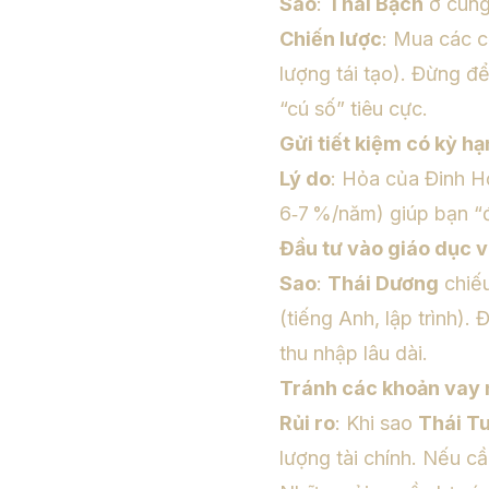
Sao
:
Thái Bạch
ở cun
Chiến lược
: Mua các c
lượng tái tạo). Đừng để
“cú số” tiêu cực.
Gửi tiết kiệm có kỳ hạ
Lý do
: Hỏa của Đinh Hợ
6‑7 %/năm) giúp bạn “đ
Đầu tư vào giáo dục 
Sao
:
Thái Dương
chiế
(tiếng Anh, lập trình).
thu nhập lâu dài.
Tránh các khoản vay n
Rủi ro
: Khi sao
Thái T
lượng tài chính. Nếu cầ