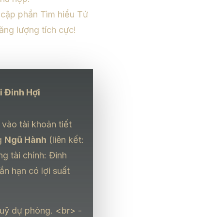
y cập phần
Tìm hiểu Tử
ăng lượng tích cực!
i Đinh Hợi
vào tài khoản tiết
g
Ngũ Hành
(liên kết:
g tài chính: Đinh
ắn hạn có lợi suất
quỹ dự phòng.
<br>
-