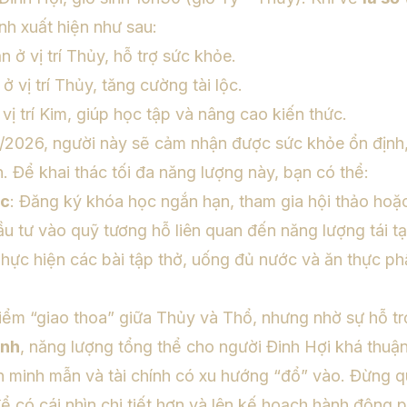
nh xuất hiện như sau:
n ở vị trí Thủy, hỗ trợ sức khỏe.
ở vị trí Thủy, tăng cường tài lộc.
 vị trí Kim, giúp học tập và nâng cao kiến thức.
/2026, người này sẽ cảm nhận được sức khỏe ổn định, 
ên. Để khai thác tối đa năng lượng này, bạn có thể:
ọc
: Đăng ký khóa học ngắn hạn, tham gia hội thảo hoặ
ầu tư vào quỹ tương hỗ liên quan đến năng lượng tái tạ
Thực hiện các bài tập thở, uống đủ nước và ăn thực p
iểm “giao thoa” giữa Thủy và Thổ, nhưng nhờ sự hỗ t
ành
, năng lượng tổng thể cho người Đinh Hợi khá thuận
hần minh mẫn và tài chính có xu hướng “đổ” vào. Đừng 
để có cái nhìn chi tiết hơn và lên kế hoạch hành động 