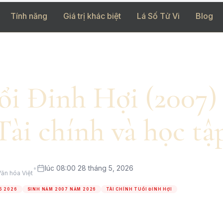
Tính năng
Giá trị khác biệt
Lá Số Tử Vi
Blog
uổi Đinh Hợi (2007)
Tài chính và học tậ
•
lúc 08:00 28 tháng 5, 2026
ăn hóa Việt
5 2026
SINH NĂM 2007 NĂM 2026
TÀI CHÍNH TUỔI ĐINH HỢI