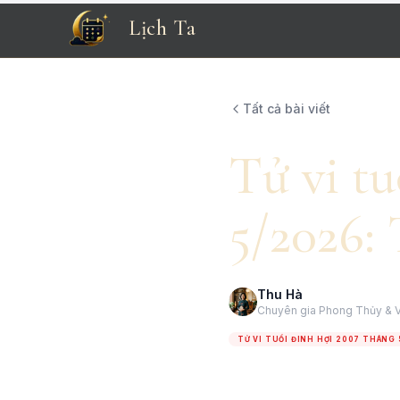
Lịch Ta
Tất cả bài viết
Tử vi t
5/2026: 
Thu Hà
Chuyên gia Phong Thủy & V
TỬ VI TUỔI ĐINH HỢI 2007 THÁNG 