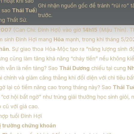
h hoạt khi sao
Ghi nhận nguồn gốc để tránh “rủi ro” t
à sao
Thái Tuế
)
trước.
ng Thất Sử.
2007
(Can Chi: Đinh Hợi) vào giờ
14h15
(Mậu Thìn). 
ăm sinh Đinh Hợi mang
Hỏa
mạnh, trong khi tháng 5/20
hân
. Sự giao thoa Hỏa‑Mộc tạo ra “năng lượng sinh đ
ưng cũng làm tăng khả năng “cháy tiền” nếu không ki
nh vẫn là nền tảng? Sao
Thái Dương
chiếu tại cung
N
ài chính và giảm căng thẳng khi đối diện với chi tiêu bấ
gờ lại có tiềm năng cao trong tháng này? Sao
Thái Tu
c “cơ hội bất ngờ” như trúng giải thưởng học sinh giỏi
 cũ với giá cao.
hợp tuổi Đinh Hợi
hị trường chứng khoán