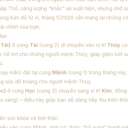
ặp Thổ, năng lượng “khắc” sẽ xuất hiện, nhưng nhờ s
ong bản đồ tử vi, tháng 5/2026 vẫn mang lại những c
tài chính của bạn.
đạo
Tài)
ở cung
Tài
(cung 2) di chuyển vào vị trí
Thủy
của
úc hỗ trợ cho những người mệnh Thủy, giúp giảm bớt 
c.
may mắn) đặt tại cung
Mệnh
(cung 1) trong tháng này
ng sức đề kháng cho người mệnh Thủy.
ọc)
ở cung
Học
(cung 3) chuyển sang vị trí
Kim
, đồng
o sáng) – điều này giúp bạn dễ dàng tiếp thu kiến thứ
ến sức khỏe và tinh thần
iếu vào cung Mệnh, sinh lực được “bổ sung” mạnh mẽ