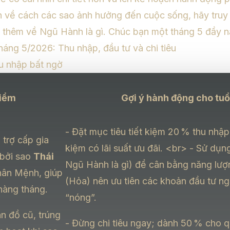
 về cách các sao ảnh hưởng đến cuộc sống, hãy tru
 thêm về
Ngũ Hành là gì
. Chúc bạn một tháng 5 đầy n
tháng 5/2026: Thu nhập, đầu tư và chi tiêu
u nhập bất ngờ
iểm
Gợi ý hành động cho tuổ
- Đặt mục tiêu tiết kiệm 20 % thu nhập 
 trợ cấp gia
kiệm có lãi suất ưu đãi.
<br>
- Sử dụn
 bởi sao
Thái
Ngũ Hành là gì
) để cân bằng năng lượn
ân Mệnh, giúp
(Hỏa) nên ưu tiên các khoản đầu tư ng
 hàng tháng.
“nóng”.
n đồ cũ, trúng
- Đừng chi tiêu ngay; dành 50 % cho 