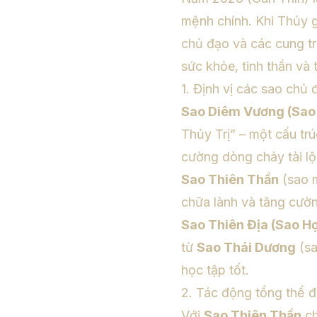
mệnh chính. Khi Thủy g
chủ đạo và các cung tr
sức khỏe, tinh thần và 
1. Định vị các sao chủ 
Sao Diêm Vương (Sao 
Thủy Trị” – một cấu tr
cường dòng chảy tài lộ
Sao Thiên Thần
(sao 
chữa lành và tăng cườ
Sao Thiên Địa (Sao H
từ
Sao Thái Dương
(sa
học tập tốt.
2. Tác động tổng thể đ
Với
Sao Thiên Thần
ch