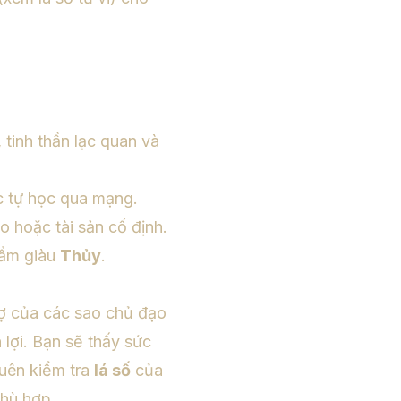
tinh thần lạc quan và
c tự học qua mạng.
o hoặc tài sản cố định.
hẩm giàu
Thủy
.
rợ của các sao chủ đạo
 lợi. Bạn sẽ thấy sức
quên kiểm tra
lá số
của
phù hợp.