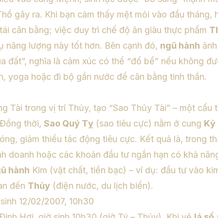
hổ gây ra. Khi bạn cảm thấy mệt mỏi vào đầu tháng, h
ái cân bằng; việc duy trì chế độ ăn giàu thực phẩm
T
hụ năng lượng này tốt hơn. Bên cạnh đó,
ngũ hành
ảnh
 đất”, nghĩa là cảm xúc có thể “đổ bể” nếu không đượ
n, yoga hoặc đi bộ gần nước để cân bằng tinh thần.
g Tài trong vị trí Thủy, tạo “Sao Thủy Tài” – một cấu t
Đồng thời,
Sao Quý Tỵ
(sao tiêu cực) nằm ở cung
Kỷ
ng, giảm thiểu tác động tiêu cực. Kết quả là, trong t
inh doanh hoặc các khoản đầu tư ngắn hạn có khả năng s
ũ hành
Kim (vật chất, tiền bạc) – ví dụ: đầu tư vào k
uan đến
Thủy
(điện nước, du lịch biển).
i sinh 12/02/2007, 10h30
Đinh Hợi, giờ sinh 10h30 (giờ Tý – Thủy). Khi vẽ
lá số