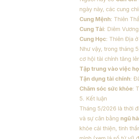
ngày này, các cung chí
Cung Mệnh
: Thiên Thầ
Cung Tài
: Diêm Vương 
Cung Học
: Thiên Địa ở
Như vậy, trong tháng 5
cơ hội tài chính tăng l
Tập trung vào việc h
Tận dụng tài chính
: Đ
Chăm sóc sức khỏe
: 
5. Kết luận
Tháng 5/2026 là thời đ
và sự cân bằng
ngũ h
khỏe cải thiện, tinh t
mình (xem lá số tử vi) 