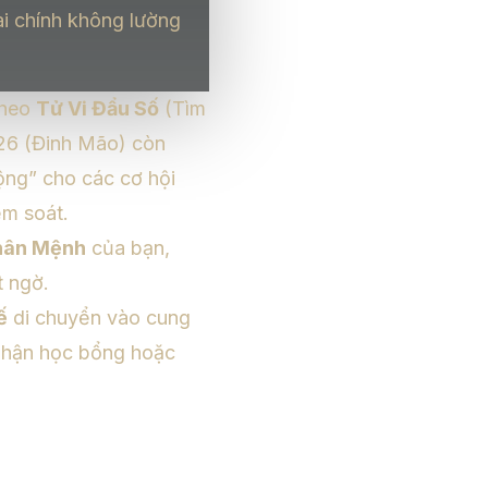
ài chính không lường
Theo
Tử Vi Đẩu Số
(
Tìm
26 (Đinh Mão) còn
ộng” cho các cơ hội
ểm soát.
hân Mệnh
của bạn,
t ngờ.
ế
di chuyển vào cung
, nhận học bổng hoặc