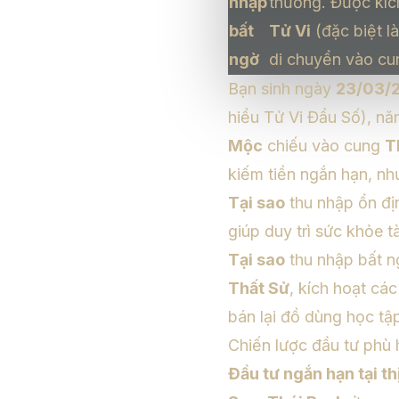
nhập
thưởng. Được kíc
bất
Tử Vi
(đặc biệt l
ngờ
di chuyển vào cu
Bạn sinh ngày
23/03/
hiểu Tử Vi Đẩu Số
), n
Mộc
chiếu vào cung
T
kiếm tiền ngắn hạn, nh
Tại sao
thu nhập ổn đị
giúp duy trì sức khỏe t
Tại sao
thu nhập bất n
Thất Sử
, kích hoạt cá
bán lại đồ dùng học tập
Chiến lược đầu tư phù 
Đầu tư ngắn hạn tại t