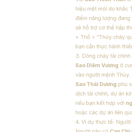
hiệu mệt mỏi do khắc T
điểm năng lượng đang t
sẽ hỗ trợ cơ thể hấp t
+ Thổ = “Thủy chảy qua
bạn cần thực hành thiề
3. Dòng chảy tài chính
Sao Diêm Vương
ở cun
vào người mệnh Thủy. 
Sao Thái Dương
phủ só
dịch tài chính, dự án k
nếu bạn kết hợp với
ng
hoặc các dự án liên q
4. Ví dụ thực tế: Ngườ
Người này có
Can Chi