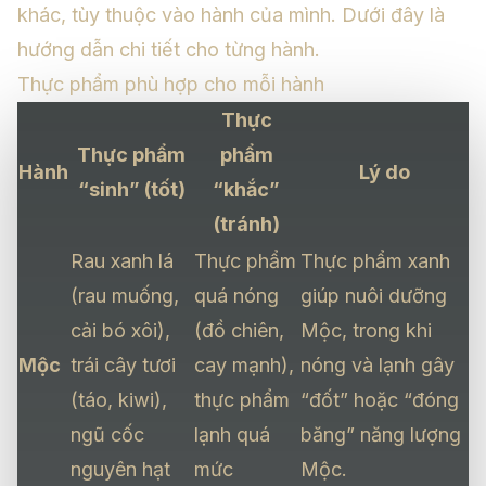
khác, tùy thuộc vào hành của mình. Dưới đây là
hướng dẫn chi tiết cho từng hành.
Thực phẩm phù hợp cho mỗi hành
Thực
Thực phẩm
phẩm
Hành
Lý do
“sinh” (tốt)
“khắc”
(tránh)
Rau xanh lá
Thực phẩm
Thực phẩm xanh
(rau muống,
quá nóng
giúp nuôi dưỡng
cải bó xôi),
(đồ chiên,
Mộc, trong khi
Mộc
trái cây tươi
cay mạnh),
nóng và lạnh gây
(táo, kiwi),
thực phẩm
“đốt” hoặc “đóng
ngũ cốc
lạnh quá
băng” năng lượng
nguyên hạt
mức
Mộc.