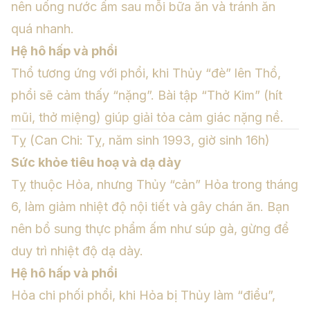
nên uống nước ấm sau mỗi bữa ăn và tránh ăn
quá nhanh.
Hệ hô hấp và phổi
Thổ tương ứng với phổi, khi Thủy “đè” lên Thổ,
phổi sẽ cảm thấy “nặng”. Bài tập “Thở Kim” (hít
mũi, thở miệng) giúp giải tỏa cảm giác nặng nề.
Tỵ (Can Chi: Tỵ, năm sinh 1993, giờ sinh 16h)
Sức khỏe tiêu hoạ và dạ dày
Tỵ thuộc Hỏa, nhưng Thủy “cản” Hỏa trong tháng
6, làm giảm nhiệt độ nội tiết và gây chán ăn. Bạn
nên bổ sung thực phẩm ấm như súp gà, gừng để
duy trì nhiệt độ dạ dày.
Hệ hô hấp và phổi
Hỏa chi phối phổi, khi Hỏa bị Thủy làm “điểu”,