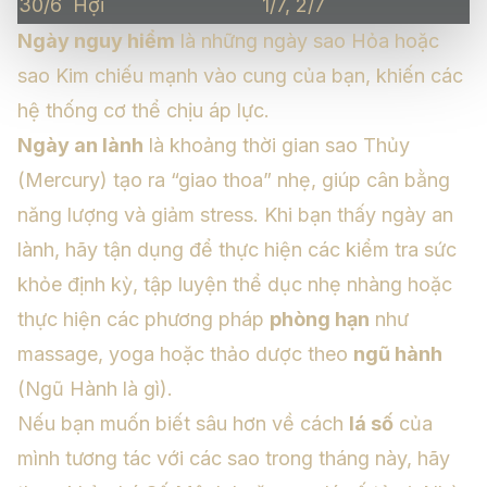
30/6
Hợi
1/7, 2/7
Ngày nguy hiểm
là những ngày sao Hỏa hoặc
sao Kim chiếu mạnh vào cung của bạn, khiến các
hệ thống cơ thể chịu áp lực.
Ngày an lành
là khoảng thời gian sao Thủy
(Mercury) tạo ra “giao thoa” nhẹ, giúp cân bằng
năng lượng và giảm stress. Khi bạn thấy ngày an
lành, hãy tận dụng để thực hiện các kiểm tra sức
khỏe định kỳ, tập luyện thể dục nhẹ nhàng hoặc
thực hiện các phương pháp
phòng hạn
như
massage, yoga hoặc thảo dược theo
ngũ hành
(
Ngũ Hành là gì
).
Nếu bạn muốn biết sâu hơn về cách
lá số
của
mình tương tác với các sao trong tháng này, hãy