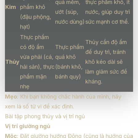
quá mềm,
thực phẩm khô, ít
Kim
phẩm khô
ướt (súp,
nước, giúp duy trì
(đậu phộng,
nước dùng)
sức mạnh cơ thể.
hạt)
Thực phẩm
Thủy cần độ ẩm
có độ ẩm
Thực phẩm
để duy trì, tránh
vừa phải (cá,
quá khô
Thủy
khô kéo dài sẽ
hải sản), thực
(bánh khô,
làm giảm sức đề
phẩm mặn
bánh quy)
kháng.
nhẹ
Mẹo
: Khi bạn không chắc hành của mình, hãy
xem lá số tử vi
để xác định.
Bài tập phong thủy và vị trí ngủ
Vị trí giường ngủ
Mộc
: Đặt giường hướng Đông (cũng là hướng của