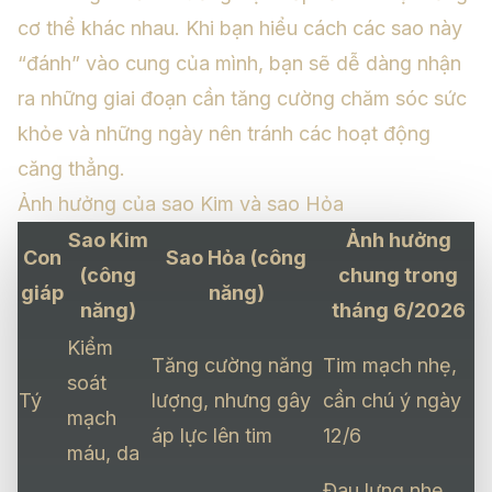
cơ thể khác nhau. Khi bạn hiểu cách các sao này
“đánh” vào cung của mình, bạn sẽ dễ dàng nhận
ra những giai đoạn cần tăng cường chăm sóc sức
khỏe và những ngày nên tránh các hoạt động
căng thẳng.
Ảnh hưởng của sao Kim và sao Hỏa
Sao Kim
Ảnh hưởng
Con
Sao Hỏa (công
(công
chung trong
giáp
năng)
năng)
tháng 6/2026
Kiểm
Tăng cường năng
Tim mạch nhẹ,
soát
Tý
lượng, nhưng gây
cần chú ý ngày
mạch
áp lực lên tim
12/6
máu, da
Đau lưng nhẹ,