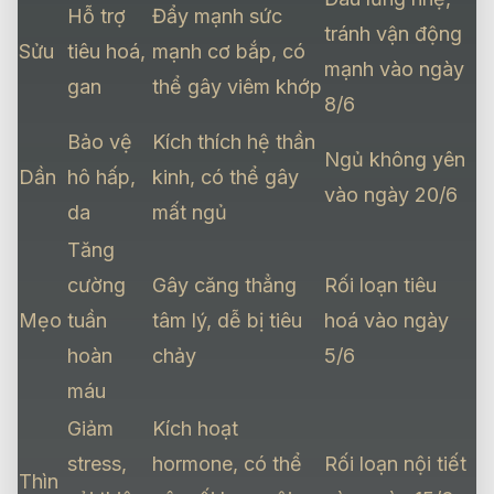
Hỗ trợ
Đẩy mạnh sức
tránh vận động
Sửu
tiêu hoá,
mạnh cơ bắp, có
mạnh vào ngày
gan
thể gây viêm khớp
8/6
Bảo vệ
Kích thích hệ thần
Ngủ không yên
Dần
hô hấp,
kinh, có thể gây
vào ngày 20/6
da
mất ngủ
Tăng
cường
Gây căng thẳng
Rối loạn tiêu
Mẹo
tuần
tâm lý, dễ bị tiêu
hoá vào ngày
hoàn
chảy
5/6
máu
Giảm
Kích hoạt
stress,
hormone, có thể
Rối loạn nội tiết
Thìn