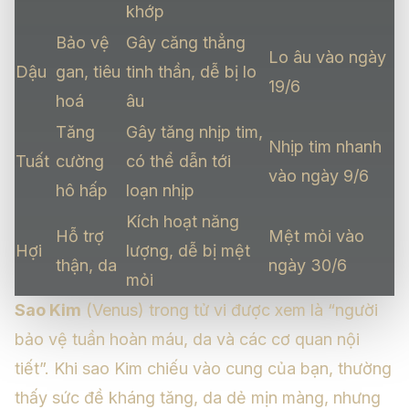
khớp
Bảo vệ
Gây căng thẳng
Lo âu vào ngày
Dậu
gan, tiêu
tinh thần, dễ bị lo
19/6
hoá
âu
Tăng
Gây tăng nhịp tim,
Nhịp tim nhanh
Tuất
cường
có thể dẫn tới
vào ngày 9/6
hô hấp
loạn nhịp
Kích hoạt năng
Hỗ trợ
Mệt mỏi vào
Hợi
lượng, dễ bị mệt
thận, da
ngày 30/6
mỏi
Sao Kim
(Venus) trong tử vi được xem là “người
bảo vệ tuần hoàn máu, da và các cơ quan nội
tiết”. Khi sao Kim chiếu vào cung của bạn, thường
thấy sức đề kháng tăng, da dẻ mịn màng, nhưng