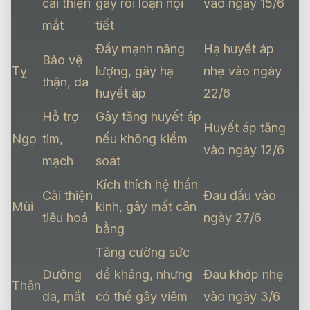
cải thiện
gây rối loạn nội
vào ngày 15/6
mắt
tiết
Đẩy mạnh năng
Hạ huyết áp
Bảo vệ
Tỵ
lượng, gây hạ
nhẹ vào ngày
thận, da
huyết áp
22/6
Hỗ trợ
Gây tăng huyết áp
Huyết áp tăng
Ngọ
tim,
nếu không kiểm
vào ngày 12/6
mạch
soát
Kích thích hệ thần
Cải thiện
Đau đầu vào
Mùi
kinh, gây mất cân
tiêu hoá
ngày 27/6
bằng
Tăng cường sức
Dưỡng
đề kháng, nhưng
Đau khớp nhẹ
Thân
da, mắt
có thể gây viêm
vào ngày 3/6