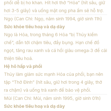
phổi dễ bị ho khan. Hít hơi thở “Hỏa” (hít sâu, giữ
hơi 3-5 giây) và uống mật ong pha ấm sẽ hỗ trợ.
Ngọ (Can Chi: Ngọ, năm sinh 1994, giờ sinh 11h)
Sức khỏe tiêu hoạ và dạ dày
Ngọ là Hỏa, trong tháng 6 Hỏa “bị Thủy kiềm
chế”, dẫn tới chậm tiêu, đầy bụng. Hạn chế đồ
ngọt, tăng rau xanh và cá hồi giàu omega‑3 để cải
thiện tiêu hoá.
Hệ hô hấp và phổi
Thủy làm giảm sức mạnh Hỏa của phổi, bạn nên
tập “Thở Đinh” (hít sâu, giữ hơi trong 4 giây, thở
ra chậm) và uống trà xanh để bảo vệ phổi.
Mùi (Can Chi: Mùi, năm sinh 1995, giờ sinh 01h)
Sức khỏe tiêu hoạ và dạ dày