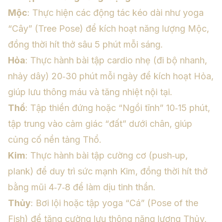
Mộc
: Thực hiện các động tác kéo dài như yoga
“Cây” (Tree Pose) để kích hoạt năng lượng Mộc,
đồng thời hít thở sâu 5 phút mỗi sáng.
Hỏa
: Thực hành bài tập cardio nhẹ (đi bộ nhanh,
nhảy dây) 20‑30 phút mỗi ngày để kích hoạt Hỏa,
giúp lưu thông máu và tăng nhiệt nội tại.
Thổ
: Tập thiền đứng hoặc “Ngồi tĩnh” 10‑15 phút,
tập trung vào cảm giác “đất” dưới chân, giúp
củng cố nền tảng Thổ.
Kim
: Thực hành bài tập cường cơ (push‑up,
plank) để duy trì sức mạnh Kim, đồng thời hít thở
bằng mũi 4‑7‑8 để làm dịu tinh thần.
Thủy
: Bơi lội hoặc tập yoga “Cá” (Pose of the
Fish) để tăng cường lưu thông năng lượng Thủy,