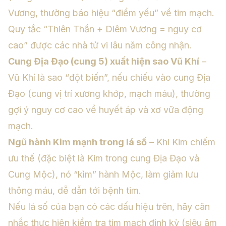
Vương, thường báo hiệu “điểm yếu” về tim mạch.
Quy tắc “Thiên Thần + Diêm Vương = nguy cơ
cao” được các nhà tử vi lâu năm công nhận.
Cung Địa Đạo (cung 5) xuất hiện sao Vũ Khí
–
Vũ Khí là sao “đột biến”, nếu chiếu vào cung Địa
Đạo (cung vị trí xương khớp, mạch máu), thường
gợi ý nguy cơ cao về huyết áp và xơ vữa động
mạch.
Ngũ hành Kim mạnh trong lá số
– Khi Kim chiếm
ưu thế (đặc biệt là Kim trong cung Địa Đạo và
Cung Mộc), nó “kìm” hành Mộc, làm giảm lưu
thông máu, dễ dẫn tới bệnh tim.
Nếu lá số của bạn có các dấu hiệu trên, hãy cân
nhắc thực hiện kiểm tra tim mạch định kỳ (siêu âm