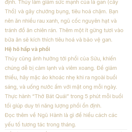
định. Thủy làm giảm sức mạnh của lá gan (cây
Thổ) và gây chướng bụng, tiêu hoá chậm. Bạn
nên ăn nhiều rau xanh, ngũ cốc nguyên hạt và
tránh đồ ăn chiên rán. Thêm một ít gừng tươi vào
bữa ăn sẽ kích thích tiêu hoá và bảo vệ gan.
Hệ hô hấp và phổi
Thủy cũng ảnh hưởng tới phổi của Sửu, khiến
chúng dễ bị cảm lạnh và viêm xoang. Để giảm
thiểu, hãy mặc áo khoác nhẹ khi ra ngoài buổi
sáng, và uống nước ấm với mật ong mỗi ngày.
Thực hành “Thở Bát Quái” trong 5 phút mỗi buổi
tối giúp duy trì năng lượng phổi ổn định.
Đọc thêm về
Ngũ Hành là gì
để hiểu cách các
yếu tố tương tác trong tháng.