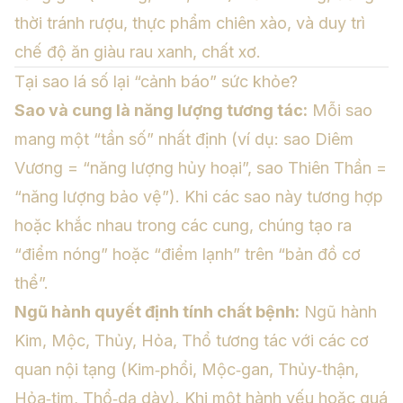
thời tránh rượu, thực phẩm chiên xào, và duy trì
chế độ ăn giàu rau xanh, chất xơ.
Tại sao lá số lại “cảnh báo” sức khỏe?
Sao và cung là năng lượng tương tác:
Mỗi sao
mang một “tần số” nhất định (ví dụ: sao Diêm
Vương = “năng lượng hủy hoại”, sao Thiên Thần =
“năng lượng bảo vệ”). Khi các sao này tương hợp
hoặc khắc nhau trong các cung, chúng tạo ra
“điểm nóng” hoặc “điểm lạnh” trên “bản đồ cơ
thể”.
Ngũ hành quyết định tính chất bệnh:
Ngũ hành
Kim, Mộc, Thủy, Hỏa, Thổ tương tác với các cơ
quan nội tạng (Kim‑phổi, Mộc‑gan, Thủy‑thận,
Hỏa‑tim, Thổ‑dạ dày). Khi một hành yếu hoặc quá