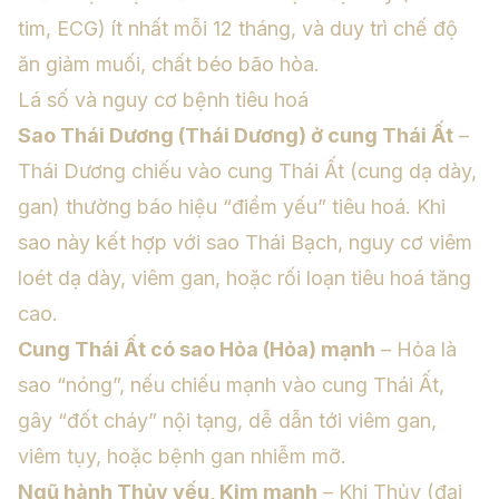
tim, ECG) ít nhất mỗi 12 tháng, và duy trì chế độ
ăn giảm muối, chất béo bão hòa.
Lá số và nguy cơ bệnh tiêu hoá
Sao Thái Dương (Thái Dương) ở cung Thái Ất
–
Thái Dương chiếu vào cung Thái Ất (cung dạ dày,
gan) thường báo hiệu “điểm yếu” tiêu hoá. Khi
sao này kết hợp với sao Thái Bạch, nguy cơ viêm
loét dạ dày, viêm gan, hoặc rối loạn tiêu hoá tăng
cao.
Cung Thái Ất có sao Hỏa (Hỏa) mạnh
– Hỏa là
sao “nóng”, nếu chiếu mạnh vào cung Thái Ất,
gây “đốt cháy” nội tạng, dễ dẫn tới viêm gan,
viêm tụy, hoặc bệnh gan nhiễm mỡ.
Ngũ hành Thủy yếu, Kim mạnh
– Khi Thủy (đại