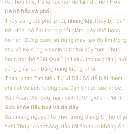
(trà hoa cúc, trà lá bạc hà) để làm dịu nền Hỏa.
Hệ hô hấp và phổi
Thủy cũng chi phối phổi, nhưng khi Thủy bị “đè”
bởi Hỏa, độ ẩm trong phổi giảm, gây khô họng,
ho hen. Đừng quên sử dụng máy tạo độ ẩm trong
nhà và bổ sung vitamin C từ trái cây tươi. Thực
hành hơi thở “Bát Quái” (hít sâu, thở ra chậm) mỗi
sáng giúp cân bằng năng lượng phổi.
Tham khảo
Tìm hiểu Tử Vi Đẩu Số
để biết thêm
chi tiết về ảnh hưởng của Can Chi tới sức khỏe.
Sửu (Can Chi: Sửu, năm sinh 1997, giờ sinh 14h)
Sức khỏe tiêu hoá và dạ dày
Sửu mang nguyên tố Thổ, trong tháng 6 Thổ chịu
“Khí Thủy” của tháng, dẫn tới ẩm thực không ổn