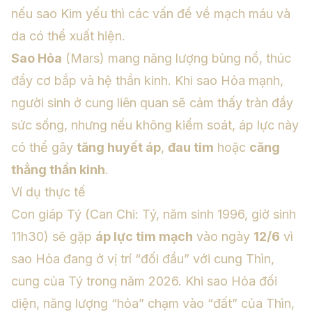
nếu sao Kim yếu thì các vấn đề về mạch máu và
da có thể xuất hiện.
Sao Hỏa
(Mars) mang năng lượng bùng nổ, thúc
đẩy cơ bắp và hệ thần kinh. Khi sao Hỏa mạnh,
người sinh ở cung liên quan sẽ cảm thấy tràn đầy
sức sống, nhưng nếu không kiểm soát, áp lực này
có thể gây
tăng huyết áp
,
đau tim
hoặc
căng
thẳng thần kinh
.
Ví dụ thực tế
Con giáp Tý
(Can Chi: Tý, năm sinh 1996, giờ sinh
11h30) sẽ gặp
áp lực tim mạch
vào ngày
12/6
vì
sao Hỏa đang ở vị trí “đối đầu” với cung Thìn,
cung của Tý trong năm 2026. Khi sao Hỏa đối
diện, năng lượng “hỏa” chạm vào “đất” của Thìn,