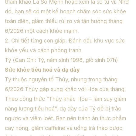
tham khảo
Lá Số Mệnh
hoặc
xem lá số tử vi
. Nhờ
đó, bạn sẽ có một kế hoạch chăm sóc sức khỏe
toàn diện, giảm thiểu rủi ro và tận hưởng tháng
6/2026 một cách khỏe mạnh.
2. Chi tiết từng con giáp: Đánh dấu khu vực sức
khỏe yếu và cách phòng tránh
Tý (Can Chi: Tý, năm sinh 1998, giờ sinh 07h)
Sức khỏe tiêu hoá và dạ dày
Tý thuộc nguyên tố Thủy, nhưng trong tháng
6/2026 Thủy gặp xung khắc với Hỏa của tháng.
Theo công thức “Thủy khắc Hỏa – làm suy giảm
năng lượng tiêu hoá”, dạ dày của Tý dễ bị trào
ngược và viêm loét. Bạn nên tránh ăn thực phẩm
cay nóng, giảm caffeine và uống trà thảo dược