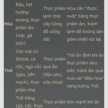
Đậu, hạt
Thực phẩm
Hỏa cần “được
hướng
lạnh (trái
nuôi” bằng thực
dương, thực
Hỏa
cây băng,
phẩm ấm, tránh
phẩm ấm
đồ uống
lạnh để không làm
(súp, gà
đá)
giảm nhiệt nội tại.
luộc)
Các loại củ
Thổ ổn định khi ăn
(khoai, cà
Thực phẩm
thực phẩm dẻo,
rốt), ngũ cốc
quá ẩm
Thổ
bền, tránh ẩm quá
(gạo, yến
(đậu phụ,
mức sẽ “điều hòa”
mạch), thực
sữa chua)
năng lượng Thổ.
phẩm nhẹ
Thịt trắng
Thực phẩm
Kim mạnh khi ăn
(gà, cá), thực