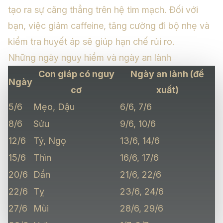
tạo ra sự căng thẳng trên hệ tim mạch. Đối với
bạn, việc giảm caffeine, tăng cường đi bộ nhẹ và
kiểm tra huyết áp sẽ giúp hạn chế rủi ro.
Những ngày nguy hiểm và ngày an lành
Con giáp có nguy
Ngày an lành (đề
Ngày
cơ
xuất)
5/6
Mẹo, Dậu
6/6, 7/6
8/6
Sửu
9/6, 10/6
12/6
Tý, Ngọ
13/6, 14/6
15/6
Thìn
16/6, 17/6
20/6
Dần
21/6, 22/6
22/6
Tỵ
23/6, 24/6
27/6
Mùi
28/6, 29/6