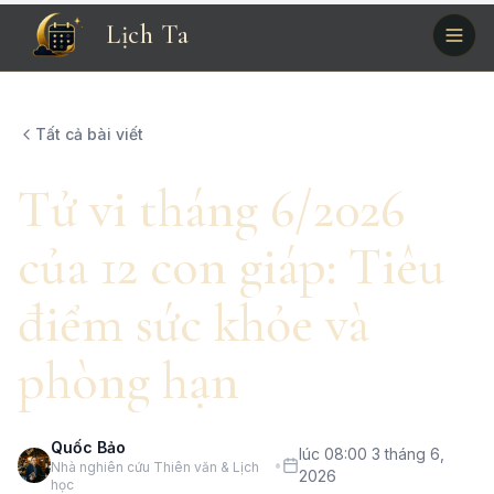
Lịch Ta
Tất cả bài viết
Tử vi tháng 6/2026
của 12 con giáp: Tiêu
điểm sức khỏe và
phòng hạn
Quốc Bảo
lúc 08:00 3 tháng 6,
•
Nhà nghiên cứu Thiên văn & Lịch
2026
học