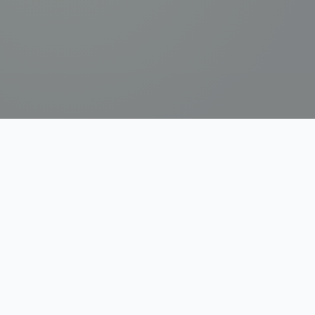
Lịch Ta
Ứng dụng Lịch Âm & Tử Vi AI cho người Việt. Mang truyền
thống vào kỷ nguyên số.
Thông tin thương hiệu
Quyền riêng tư
Điều khoản sử dụng