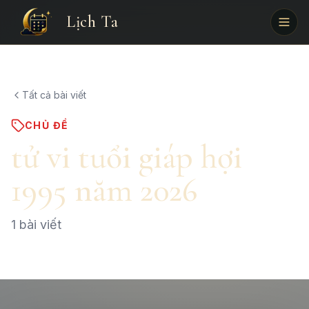
Lịch Ta
Tất cả bài viết
CHỦ ĐỀ
tử vi tuổi giáp hợi
1995 năm 2026
1
bài viết