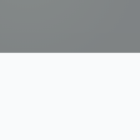
Lịch Ta
Ứng dụng Lịch Âm & Tử Vi AI cho người Việt. Mang truyền
thống vào kỷ nguyên số.
Thông tin thương hiệu
Quyền riêng tư
Điều khoản sử dụng