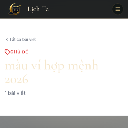
Lịch Ta
Tất cả bài viết
CHỦ ĐỀ
màu ví hợp mệnh
2026
1
bài viết