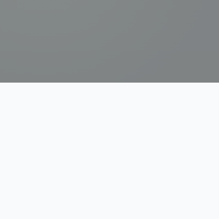
Lịch Ta
Ứng dụng Lịch Âm & Tử Vi AI cho người Việt. Mang truyền
thống vào kỷ nguyên số.
Thông tin thương hiệu
Quyền riêng tư
Điều khoản sử dụng