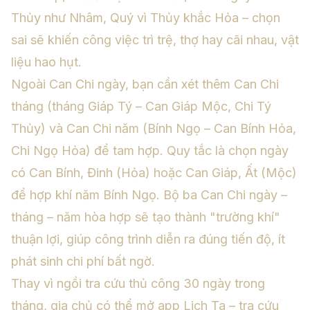
Thủy như Nhâm, Quý vì Thủy khắc Hỏa – chọn
sai sẽ khiến công việc trì trệ, thợ hay cãi nhau, vật
liệu hao hụt.
Ngoài Can Chi ngày, bạn cần xét thêm Can Chi
tháng (tháng Giáp Tý – Can Giáp Mộc, Chi Tý
Thủy) và Can Chi năm (Bính Ngọ – Can Bính Hỏa,
Chi Ngọ Hỏa) để tam hợp. Quy tắc là chọn ngày
có Can Bính, Đinh (Hỏa) hoặc Can Giáp, Ất (Mộc)
để hợp khí năm Bính Ngọ. Bộ ba Can Chi ngày –
tháng – năm hòa hợp sẽ tạo thành "trường khí"
thuận lợi, giúp công trình diễn ra đúng tiến độ, ít
phát sinh chi phí bất ngờ.
Thay vì ngồi tra cứu thủ công 30 ngày trong
tháng, gia chủ có thể mở app Lich Ta – tra cứu