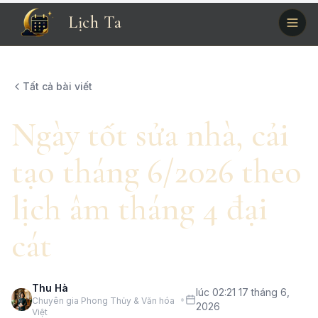
Lịch Ta
Tất cả bài viết
Ngày tốt sửa nhà, cải
tạo tháng 6/2026 theo
lịch âm tháng 4 đại
cát
Thu Hà
lúc 02:21 17 tháng 6,
•
Chuyên gia Phong Thủy & Văn hóa
2026
Việt