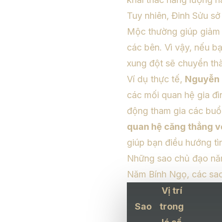
Tuy nhiên, Đinh Sửu s
Mộc thường giúp giảm b
các bên. Vì vậy, nếu b
xung đột sẽ chuyển thà
Ví dụ thực tế,
Nguyễn 
các mối quan hệ gia đì
động tham gia các buổi
quan hệ căng thẳng vớ
giúp bạn điều hướng tì
Những sao chủ đạo năm
Năm Bính Ngọ, các sao
Vị trí
Sao
trong