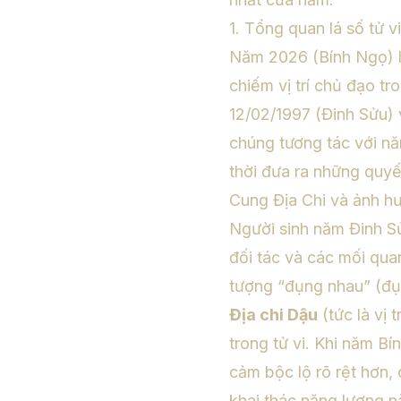
1. Tổng quan lá số tử 
Năm 2026 (Bính Ngọ) 
chiếm vị trí chủ đạo t
12/02/1997 (Đinh Sửu) 
chúng tương tác với n
thời đưa ra những quyế
Cung Địa Chi và ảnh hư
Người sinh năm Đinh S
đối tác và các mối quan
tượng “đụng nhau” (đụn
Địa chi Dậu
(tức là vị 
trong tử vi. Khi năm B
cảm bộc lộ rõ rệt hơn, 
khai thác năng lượng n