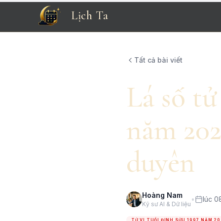
Lịch Ta
Tất cả bài viết
Lá số tử
năm 202
duyên
Hoàng Nam
•
lúc 0
Kỹ sư AI & Dữ liệu
TỬ VI TUỔI ĐINH SỬU 1997 NĂM 2