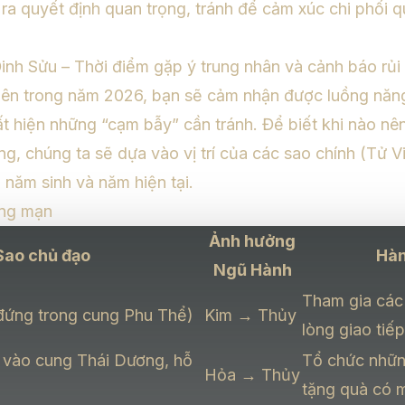
ra quyết định quan trọng, tránh để cảm xúc chi phối
inh Sửu – Thời điểm gặp ý trung nhân và cảnh báo rủi 
lên trong năm 2026, bạn sẽ cảm nhận được luồng năn
t hiện những “cạm bẫy” cần tránh. Để biết khi nào n
ng, chúng ta sẽ dựa vào vị trí của các sao chính (Tử 
năm sinh và năm hiện tại.
ãng mạn
Ảnh hưởng
Sao chủ đạo
Hàn
Ngũ Hành
Tham gia các 
đứng trong cung Phu Thể)
Kim → Thủy
lòng giao tiếp
 vào cung Thái Dương, hỗ
Tổ chức nhữn
Hỏa → Thủy
tặng quà có 