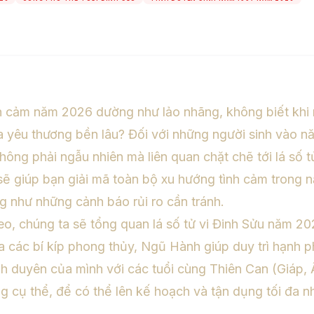
h cảm năm 2026 dường như lảo nhãng, không biết khi
ửa yêu thương bền lâu? Đối với những người sinh vào n
ông phải ngẫu nhiên mà liên quan chặt chẽ tới lá số 
sẽ giúp bạn giải mã toàn bộ xu hướng tình cảm trong n
g như những cảnh báo rủi ro cần tránh.
o, chúng ta sẽ tổng quan lá số tử vi Đinh Sửu năm 2026
 các bí kíp phong thủy, Ngũ Hành giúp duy trì hạnh p
nh duyên của mình với các tuổi cùng Thiên Can (Giáp, 
ng cụ thể, để có thể lên kế hoạch và tận dụng tối đa 