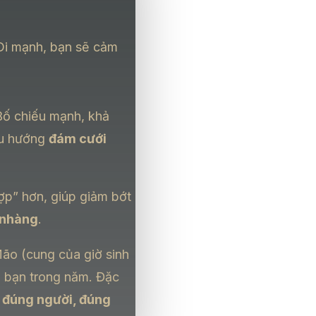
 Di mạnh, bạn sẽ cảm
 Bố chiếu mạnh, khả
xu hướng
đám cưới
ợp” hơn, giúp giảm bớt
 nhàng
.
Mão (cung của giờ sinh
 bạn trong năm. Đặc
 đúng người, đúng