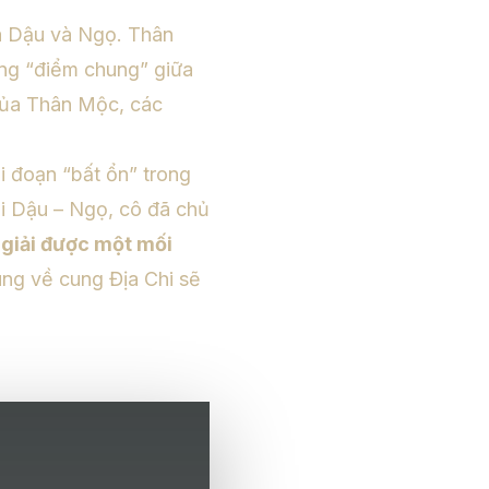
ữa Dậu và Ngọ. Thân
ững “điểm chung” giữa
 của Thân Mộc, các
i đoạn “bất ổn” trong
hi Dậu – Ngọ, cô đã chủ
 giải được một mối
úng về cung Địa Chi sẽ