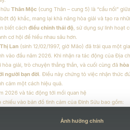
ở hữu
Thân Mộc
(cung Thân – cung 5) là “cầu nối” gi
ớt độ khắc, mang lại khả năng hòa giải và tạo ra nh
ạn biết cách
điều chỉnh thái độ
, sử dụng sự linh hoạt
nh cơ hội để hiểu nhau sâu hơn.
Thị Lan
(sinh 12/02/1997, giờ Mão) đã trải qua một gia
nh vào đầu năm 2026. Khi nhận ra tác động của Địa c
 hòa giải, trò chuyện thẳng thắn, và cuối cùng đã
hòa
i người bạn đời
. Điều này chứng tỏ việc nhận thức đ
nh cảm một cách hiệu quả.
 2026 và tác động tới mối quan hệ
 chiếu vào bản đồ tình cảm của Đinh Sửu bao gồm:
Ảnh hưởng chính