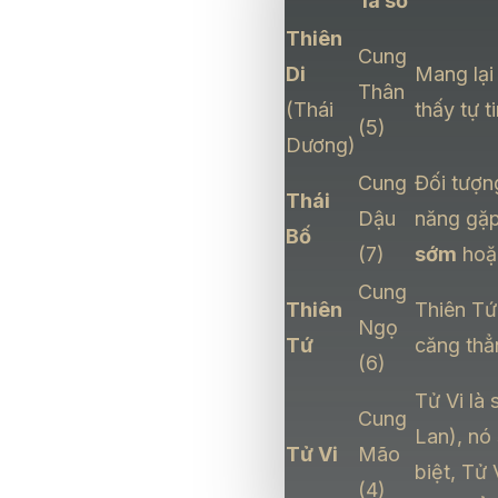
lá số
Thiên
Cung
Di
Mang lại
Thân
(Thái
thấy tự t
(5)
Dương)
Cung
Đối tượn
Thái
Dậu
năng gặp
Bố
(7)
sớm
ho
Cung
Thiên
Thiên Tứ
Ngọ
Tứ
căng thẳ
(6)
Tử Vi là
Cung
Lan), nó
Tử Vi
Mão
biệt, Tử
(4)