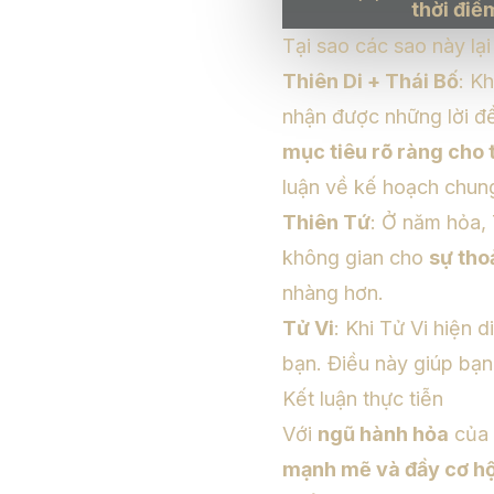
thời điể
Tại sao các sao này lạ
Thiên Di + Thái Bố
: K
nhận được những lời đề
mục tiêu rõ ràng cho 
luận về kế hoạch chun
Thiên Tứ
: Ở năm hỏa, 
không gian cho
sự tho
nhàng hơn.
Tử Vi
: Khi Tử Vi hiện 
bạn. Điều này giúp bạ
Kết luận thực tiễn
Với
ngũ hành hỏa
của 
mạnh mẽ và đầy cơ hộ