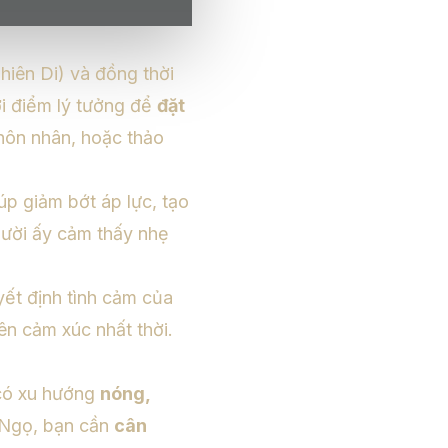
Thiên Di) và đồng thời
ời điểm lý tưởng để
đặt
 hôn nhân, hoặc thảo
úp giảm bớt áp lực, tạo
gười ấy cảm thấy nhẹ
uyết định tình cảm của
rên cảm xúc nhất thời.
 có xu hướng
nóng,
 Ngọ, bạn cần
cân