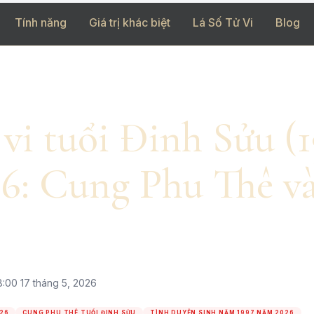
Tính năng
Giá trị khác biệt
Lá Số Tử Vi
Blog
 vi tuổi Đinh Sửu (
6: Cung Phu Thê và
8:00 17 tháng 5, 2026
026
CUNG PHU THÊ TUỔI ĐINH SỬU
TÌNH DUYÊN SINH NĂM 1997 NĂM 2026