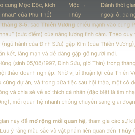
ào cung Mộc Độc, kích
Mộc →
Dành thời gi
o nhau” của Phu Thể)
Thủy
ngoại ô, dã n
n
tháng 3‑5
, sao
Thiên Vương
chiếu mạnh vào cung P
 nhau” (cực điểm) của năng lượng tình cảm. Theo quy 
y (ngũ hành của Đinh Sửu) gặp Kim (của Thiên Vương)
ắn kết, lãng mạn và dễ dàng gặp gỡ người mới.
ùng (sinh 05/08/1997, Đinh Sửu, giờ Thìn) trong tháng
ội thảo doanh nghiệp. Nhờ vị trí thuận lợi của Thiên
p cùng dự án, và trong bữa tiệc sau hội thảo, một cô đ
òng và chia sẻ về sở thích cá nhân (đặc biệt là âm nh
ơng), mối quan hệ nhanh chóng chuyển sang giai đoạ
 gian này để
mở rộng mối quan hệ
, tham gia các sự k
 Lưu ý rằng màu sắc và vật phẩm liên quan đến
Thủy
(