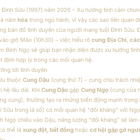
vi Đinh Sửu (1997) năm 2026 – Xu hướng tình cảm chu
là năm
hỏa
trong ngũ hành, vì vậy các sao liên quan 
rong bản đồ tình duyên của người mang tuổi Đinh Sửu. Đ
vào giờ Mão (10h30) – việc hiểu rõ
cung Địa Chi
,
các
ăm Bính Ngọ sẽ giúp bạn nhận diện được xu hướng tìn
t định hợp lý trong các mối quan hệ.
ởng tới tình duyên
ửu thuộc
Cung Dậu
(cung thứ 7) – cung chịu trách nhi
 hệ lâu dài. Khi
Cung Dậu
gặp
Cung Ngọ
(cung của n
g cung), thường tạo ra những biến động mạnh trong l
trí Sửu trong lá số) có mối quan hệ “đối kháng” với Ngọ
ính Ngọ chiếu vào Dậu, năng lượng “đối kháng” sẽ làm 
có thể là
xung đột, bất đồng
hoặc
cơ hội gặp gỡ ngư
ày.