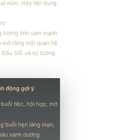
 quá mức. Hãy tận dụng
ro
g lượng tình cảm mạnh
ên mở rộng mối quan hệ
Vi Đẩu Số) và sự tương
h động gợi ý
buổi tiệc, hội họp; mở
g buổi hẹn lãng mạn,
màu xanh dương