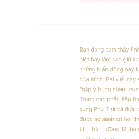
Bạn đang cảm thấy tìn
biệt hay làm sao giữ l
những biến động này kh
của mình. Bài viết này 
“gặp ý trung nhân” cũn
Trong các phần tiếp the
cung Phụ Thê và đưa ra
được so sánh cơ hội tì
trình hành động 12 thá
nhất của năm.