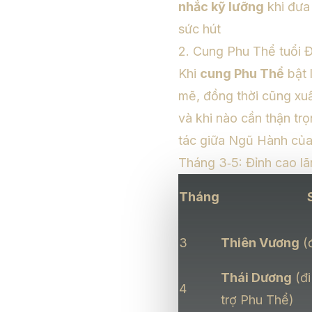
nhắc kỹ lưỡng
khi đưa 
sức hút
2. Cung Phu Thể tuổi Đ
Khi
cung Phu Thể
bật 
mẽ, đồng thời cũng xuấ
và khi nào cần thận trọ
tác giữa Ngũ Hành của 
Tháng 3‑5: Đỉnh cao l
Tháng
3
Thiên Vương
(
Thái Dương
(đi
4
trợ Phu Thể)