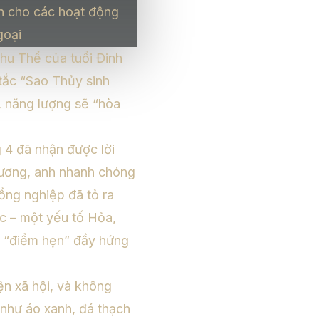
an cho các hoạt động
goại
hu Thể của tuổi Đinh
tắc “Sao Thủy sinh
, năng lượng sẽ “hòa
 4 đã nhận được lời
 Vương, anh nhanh chóng
ồng nghiệp đã tỏ ra
ạc – một yếu tố Hỏa,
n “điểm hẹn” đầy hứng
iện xã hội, và không
như áo xanh, đá thạch