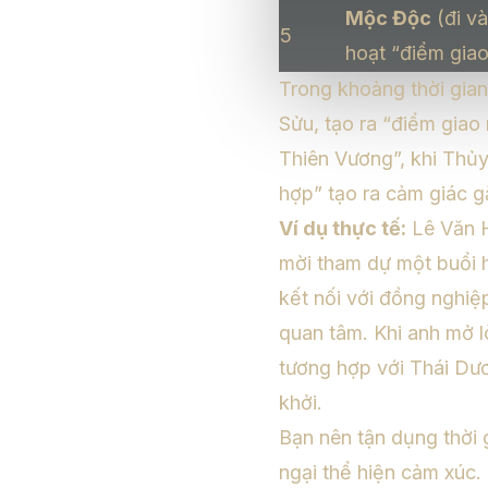
Mộc Độc
(đi v
5
hoạt “điểm gia
Trong khoảng thời gia
Sửu, tạo ra “điểm giao
Thiên Vương”, khi Thủ
hợp” tạo ra cảm giác g
Ví dụ thực tế:
Lê Văn H
mời tham dự một buổi h
kết nối với đồng nghiệ
quan tâm. Khi anh mở l
tương hợp với Thái Dư
khởi.
Bạn nên tận dụng thời
ngại thể hiện cảm xúc.