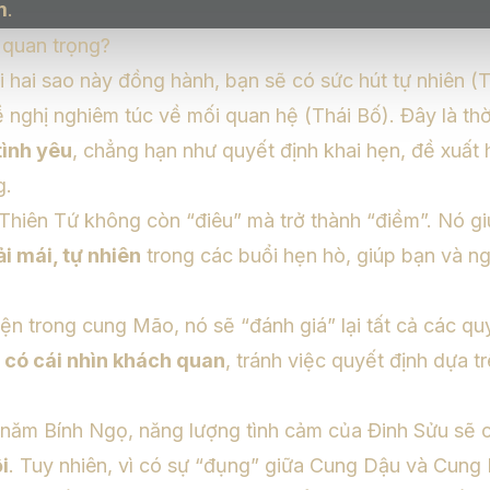
m
.
i quan trọng?
hi hai sao này đồng hành, bạn sẽ có sức hút tự nhiên (
 nghị nghiêm túc về mối quan hệ (Thái Bố). Đây là th
tình yêu
, chẳng hạn như quyết định khai hẹn, đề xuất
g.
Thiên Tứ không còn “điêu” mà trở thành “điềm”. Nó gi
ải mái, tự nhiên
trong các buổi hẹn hò, giúp bạn và n
diện trong cung Mão, nó sẽ “đánh giá” lại tất cả các q
n
có cái nhìn khách quan
, tránh việc quyết định dựa t
năm Bính Ngọ, năng lượng tình cảm của Đinh Sửu sẽ
i
. Tuy nhiên, vì có sự “đụng” giữa Cung Dậu và Cung